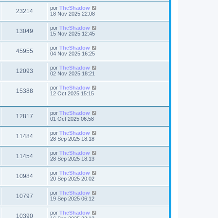
s
a
m
i
i
a
Ú
por
TheShadow
t
e
V
23214
m
j
l
s
18 Nov 2025 22:08
n
s
o
e
t
s
a
m
i
i
a
Ú
por
TheShadow
t
e
V
13049
m
j
l
s
15 Nov 2025 12:45
n
s
o
e
t
s
a
m
i
i
a
Ú
por
TheShadow
t
e
V
45955
m
j
l
s
04 Nov 2025 16:25
n
s
o
e
t
s
a
m
i
i
a
Ú
por
TheShadow
t
e
V
12093
m
j
l
s
02 Nov 2025 18:21
n
s
o
e
t
s
a
m
i
i
a
Ú
por
TheShadow
t
e
V
15388
m
j
l
s
12 Oct 2025 15:15
n
s
o
e
t
s
a
m
i
i
a
t
e
m
j
Ú
por
TheShadow
s
n
s
V
12817
o
e
l
01 Oct 2025 06:58
s
a
m
t
a
t
i
e
i
j
Ú
por
TheShadow
s
n
V
11484
m
e
l
28 Sep 2025 18:18
s
a
s
o
t
a
m
i
i
j
Ú
por
TheShadow
s
t
e
V
11454
m
e
l
28 Sep 2025 18:13
n
s
o
t
s
a
m
i
i
a
Ú
por
TheShadow
t
e
V
10984
m
j
l
s
20 Sep 2025 20:02
n
s
o
e
t
s
a
m
i
i
a
Ú
por
TheShadow
t
e
V
10797
m
j
l
s
19 Sep 2025 06:12
n
s
o
e
t
s
a
m
i
i
a
Ú
por
TheShadow
t
e
V
10390
m
j