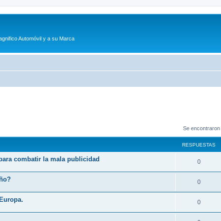
agnifico Automóvil y a su Marca
Se encontraron
RESPUESTAS
 para combatir la mala publicidad
R
0
e
eño?
R
0
s
e
 Europa.
p
R
0
s
u
e
p