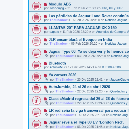
e
v
j
N
Modulo ABS
n
o
e
u
s
por
Joseeujag
»
21 Feb 2026 23:13
» en
XK8, XK y XKR
m
e
a
e
v
j
N
Las pérdidas de Jaguar Land Rover continúan
n
o
e
u
s
por
TheShadow
»
16 Feb 2026 20:05
» en
Noticias Jaguar
m
e
a
e
v
j
N
LLANTAS 20” PARA JAGUAR XK X150
n
o
e
u
s
por
capafe
»
11 Feb 2026 22:29
» en
Anuncios de Compra-Ve
m
e
a
e
v
j
N
JLR ensamblará el Evoque en India
n
o
e
u
s
por
TheShadow
»
06 Feb 2026 20:20
» en
Noticias Jaguar
m
e
a
e
v
j
N
Jaguar Type 00, Ya se deja ver y lo hemos c
n
o
e
u
s
por
TheShadow
»
03 Feb 2026 09:28
» en
Noticias Jag
m
e
a
e
v
j
N
Bluetooth
n
o
e
u
s
por
AntonioMS
»
12 Ene 2026 14:21
» en
XJ 300 & 308
m
e
a
e
v
j
N
Ya carnets 2026...
n
o
e
u
s
por
TheShadow
»
23 Dic 2025 22:41
» en
JaguarClub.
m
e
a
e
v
j
N
AutoJumble, 24 al 26 de abril 2026
n
o
e
u
s
por
TheShadow
»
22 Dic 2025 12:26
» en
Quedadas y 
m
e
a
e
v
j
N
ClassicMadrid regresa del 26 al 28 de febrer
n
o
e
u
s
por
TheShadow
»
22 Dic 2025 12:24
» en
Quedadas y 
m
e
a
e
v
j
N
LR rediseña la viga transversal para reducir
n
o
e
u
s
por
TheShadow
»
14 Dic 2025 22:15
» en
Noticias Jag
m
e
a
e
v
j
N
Jaguar revela el Type 00 EV 'London Red',
n
o
e
u
s
por
TheShadow
»
03 Dic 2025 21:48
» en
Noticias Jag
m
e