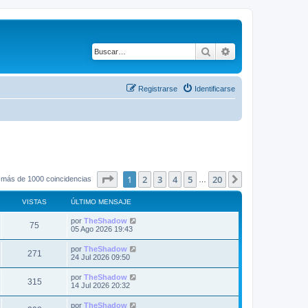
Buscar
Búsqueda avanza
Registrarse
Identificarse
Página
1
de
20
1
2
3
4
5
20
Siguiente
 más de 1000 coincidencias
…
VISTAS
ÚLTIMO MENSAJE
Ú
por
TheShadow
V
75
l
05 Ago 2026 19:43
t
i
i
Ú
por
TheShadow
V
271
m
l
24 Jul 2026 09:50
s
o
t
m
i
i
Ú
por
TheShadow
t
e
V
315
m
l
14 Jul 2026 20:32
n
s
o
t
s
a
m
i
i
a
Ú
por
TheShadow
t
e