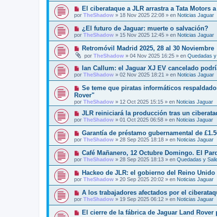
a
e
v
j
N
El ciberataque a JLR arrastra a Tata Motors a
n
o
e
u
s
por
TheShadow
»
18 Nov 2025 22:08
» en
Noticias Jaguar
m
e
a
e
v
j
N
¿El futuro de Jaguar: muerte o salvación?
n
o
e
u
s
por
TheShadow
»
15 Nov 2025 12:45
» en
Noticias Jaguar
m
e
a
e
v
j
N
Retromóvil Madrid 2025, 28 al 30 Noviembre
n
o
e
u
s
por
TheShadow
»
04 Nov 2025 16:25
» en
Quedadas y 
m
e
a
e
v
j
N
Ian Callum: el Jaguar XJ EV cancelado podría
n
o
e
u
s
por
TheShadow
»
02 Nov 2025 18:21
» en
Noticias Jaguar
m
e
a
e
v
j
N
Se teme que piratas informáticos respaldado
n
o
e
u
s
Rover"
m
e
a
por
e
TheShadow
»
12 Oct 2025 15:15
» en
Noticias Jaguar
v
j
n
o
e
N
JLR reiniciará la producción tras un ciberat
s
m
u
a
por
TheShadow
»
01 Oct 2025 06:58
» en
Noticias Jaguar
e
e
j
n
v
e
N
Garantía de préstamo gubernamental de £1.5
s
o
u
a
por
TheShadow
»
28 Sep 2025 18:18
» en
Noticias Jaguar
m
e
j
e
v
e
N
Café Mañanero, 12 Octubre Domingo. El Par
n
o
u
s
por
TheShadow
»
28 Sep 2025 18:13
» en
Quedadas y Sali
m
e
a
e
v
j
N
Hackeo de JLR: el gobierno del Reino Unido i
n
o
e
u
s
por
TheShadow
»
20 Sep 2025 20:02
» en
Noticias Jaguar
m
e
a
e
v
j
N
A los trabajadores afectados por el ciberataq
n
o
e
u
s
por
TheShadow
»
19 Sep 2025 06:12
» en
Noticias Jaguar
m
e
a
e
v
j
N
El cierre de la fábrica de Jaguar Land Rover
n
o
e