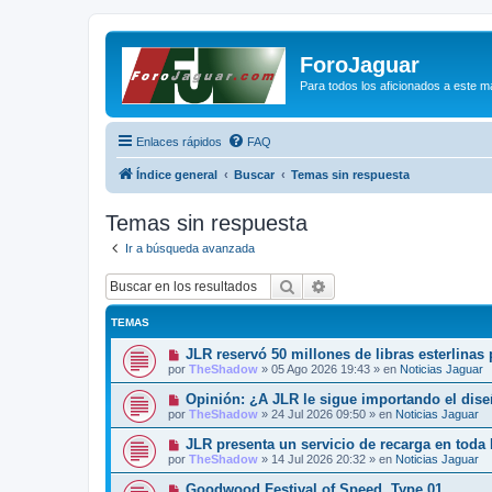
ForoJaguar
Para todos los aficionados a este m
Enlaces rápidos
FAQ
Índice general
Buscar
Temas sin respuesta
Temas sin respuesta
Ir a búsqueda avanzada
Buscar
Búsqueda avanzada
TEMAS
N
JLR reservó 50 millones de libras esterlinas
u
por
TheShadow
»
05 Ago 2026 19:43
» en
Noticias Jaguar
e
v
N
Opinión: ¿A JLR le sigue importando el dis
o
u
por
TheShadow
»
24 Jul 2026 09:50
» en
Noticias Jaguar
m
e
e
v
N
JLR presenta un servicio de recarga en toda
n
o
u
s
por
TheShadow
»
14 Jul 2026 20:32
» en
Noticias Jaguar
m
e
a
e
v
j
N
Goodwood Festival of Speed, Type 01
n