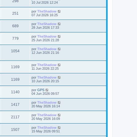
V
298
m
j
l
s
10 Jul 2026 12:24
n
s
o
e
t
s
a
m
i
i
a
Ú
por
TheShadow
t
e
V
251
m
j
l
s
07 Jul 2026 16:25
n
s
o
e
t
s
a
m
i
i
a
Ú
por
TheShadow
t
e
V
689
m
j
l
s
28 Jun 2026 17:33
n
s
o
e
t
s
a
m
i
i
a
Ú
por
TheShadow
t
e
V
779
m
j
l
s
25 Jun 2026 21:28
n
s
o
e
t
s
a
m
i
i
a
Ú
por
TheShadow
t
e
V
1054
m
j
l
s
12 Jun 2026 21:16
n
s
o
e
t
s
a
m
i
i
a
t
e
m
j
Ú
por
TheShadow
s
n
s
V
1169
o
e
l
11 Jun 2026 22:25
s
a
m
t
a
t
i
e
i
j
Ú
por
TheShadow
s
n
V
1169
m
e
l
10 Jun 2026 20:15
s
a
s
o
t
a
m
i
i
j
Ú
por
GPS
s
t
e
V
1140
m
e
l
04 Jun 2026 09:57
n
s
o
t
s
a
m
i
i
a
Ú
por
TheShadow
t
e
V
1417
m
j
l
s
20 May 2026 16:14
n
s
o
e
t
s
a
m
i
i
a
Ú
por
TheShadow
t
e
V
2117
m
j
l
s
20 May 2026 16:09
n
s
o
e
t
s
a
m
i
i
a
Ú
por
TheShadow
t
e
V
1507
m
j
l
s
15 May 2026 09:51
n
s
o
e
t
s
a
m