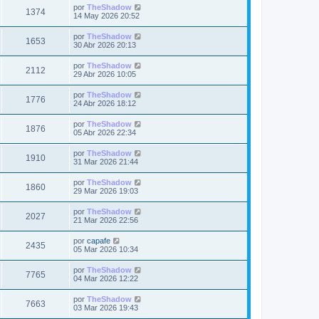
i
i
a
Ú
por
TheShadow
t
e
V
1374
m
j
l
s
14 May 2026 20:52
n
s
o
e
t
s
a
m
i
i
a
Ú
por
TheShadow
t
e
V
1653
m
j
l
s
30 Abr 2026 20:13
n
s
o
e
t
s
a
m
i
i
a
Ú
por
TheShadow
t
e
V
2112
m
j
l
s
29 Abr 2026 10:05
n
s
o
e
t
s
a
m
i
i
a
Ú
por
TheShadow
t
e
V
1776
m
j
l
s
24 Abr 2026 18:12
n
s
o
e
t
s
a
m
i
i
a
Ú
por
TheShadow
t
e
V
1876
m
j
l
s
05 Abr 2026 22:34
n
s
o
e
t
s
a
m
i
i
a
Ú
por
TheShadow
t
e
V
1910
m
j
l
s
31 Mar 2026 21:44
n
s
o
e
t
s
a
m
i
i
a
Ú
por
TheShadow
t
e
V
1860
m
j
l
s
29 Mar 2026 19:03
n
s
o
e
t
s
a
m
i
i
a
Ú
por
TheShadow
t
e
V
2027
m
j
l
s
21 Mar 2026 22:56
n
s
o
e
t
s
a
m
i
i
a
Ú
por
capafe
t
e
V
2435
m
j
l
s
05 Mar 2026 10:34
n
s
o
e
t
s
a
m
i
i
a
Ú
por
TheShadow
t
e
V
7765
m
j
l
s
04 Mar 2026 12:22
n
s
o
e
t
s
a
m
i
i
a
Ú
por
TheShadow
t
e
V
7663
m
j
l
s
03 Mar 2026 19:43
n
s
o
e
t
s