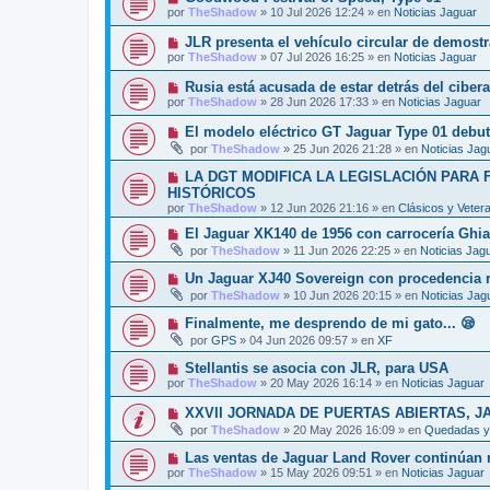
o
e
u
s
por
TheShadow
»
10 Jul 2026 12:24
» en
Noticias Jaguar
m
e
a
e
v
j
N
JLR presenta el vehículo circular de demost
n
o
e
u
s
por
TheShadow
»
07 Jul 2026 16:25
» en
Noticias Jaguar
m
e
a
e
v
j
N
Rusia está acusada de estar detrás del ciber
n
o
e
u
s
por
TheShadow
»
28 Jun 2026 17:33
» en
Noticias Jaguar
m
e
a
e
v
j
N
El modelo eléctrico GT Jaguar Type 01 debut
n
o
e
u
s
por
TheShadow
»
25 Jun 2026 21:28
» en
Noticias Jag
m
e
a
e
v
j
N
LA DGT MODIFICA LA LEGISLACIÓN PARA
n
o
e
u
s
HISTÓRICOS
m
e
a
por
e
TheShadow
»
12 Jun 2026 21:16
» en
Clásicos y Veter
v
j
n
o
e
N
El Jaguar XK140 de 1956 con carrocería Ghi
s
m
u
a
por
TheShadow
»
11 Jun 2026 22:25
» en
Noticias Jag
e
e
j
n
v
e
N
Un Jaguar XJ40 Sovereign con procedencia re
s
o
u
a
por
TheShadow
»
10 Jun 2026 20:15
» en
Noticias Jag
m
e
j
e
v
e
N
Finalmente, me desprendo de mi gato... 😪
n
o
u
s
por
GPS
»
04 Jun 2026 09:57
» en
XF
m
e
a
e
v
j
N
Stellantis se asocia con JLR, para USA
n
o
e
u
s
por
TheShadow
»
20 May 2026 16:14
» en
Noticias Jaguar
m
e
a
e
v
j
N
XXVII JORNADA DE PUERTAS ABIERTAS, J
n
o
e
u
s
por
TheShadow
»
20 May 2026 16:09
» en
Quedadas y 
m
e
a
e
v
j
N
Las ventas de Jaguar Land Rover continúan r
n
o
e
u
s
por
TheShadow
»
15 May 2026 09:51
» en
Noticias Jaguar
m
e
a
e