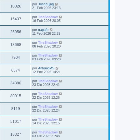
a
m
i
i
a
Ú
por
Joseeujag
t
e
V
10026
m
j
l
s
21 Feb 2026 23:13
n
s
o
e
t
s
a
m
i
i
a
Ú
por
TheShadow
t
e
V
15437
m
j
l
s
16 Feb 2026 20:05
n
s
o
e
t
s
a
m
i
i
a
Ú
por
capafe
t
e
V
25956
m
j
l
s
11 Feb 2026 22:29
n
s
o
e
t
s
a
m
i
i
a
Ú
por
TheShadow
t
e
V
13668
m
j
l
s
06 Feb 2026 20:20
n
s
o
e
t
s
a
m
i
i
a
Ú
por
TheShadow
t
e
V
7904
m
j
l
s
03 Feb 2026 09:28
n
s
o
e
t
s
a
m
i
i
a
Ú
por
AntonioMS
t
e
V
6374
m
j
l
s
12 Ene 2026 14:21
n
s
o
e
t
s
a
m
i
i
a
Ú
por
TheShadow
t
e
V
34390
m
j
l
s
23 Dic 2025 22:41
n
s
o
e
t
s
a
m
i
i
a
Ú
por
TheShadow
t
e
V
80015
m
j
l
s
22 Dic 2025 12:26
n
s
o
e
t
s
a
m
i
i
a
Ú
por
TheShadow
t
e
V
8119
m
j
l
s
22 Dic 2025 12:24
n
s
o
e
t
s
a
m
i
i
a
Ú
por
TheShadow
t
e
V
51017
m
j
l
s
14 Dic 2025 22:15
n
s
o
e
t
s
a
m
i
i
a
Ú
por
TheShadow
t
e
V
18327
m
j
l
s
03 Dic 2025 21:48
n
s
o
e
t