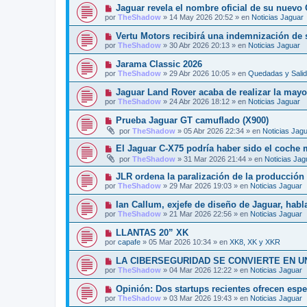
v
j
N
Jaguar revela el nombre oficial de su nuevo
n
o
e
u
s
por
TheShadow
»
14 May 2026 20:52
» en
Noticias Jaguar
m
e
a
e
v
j
N
Vertu Motors recibirá una indemnización de 
n
o
e
u
s
por
TheShadow
»
30 Abr 2026 20:13
» en
Noticias Jaguar
m
e
a
e
v
j
N
Jarama Classic 2026
n
o
e
u
s
por
TheShadow
»
29 Abr 2026 10:05
» en
Quedadas y Sali
m
e
a
e
v
j
N
Jaguar Land Rover acaba de realizar la mayor
n
o
e
u
s
por
TheShadow
»
24 Abr 2026 18:12
» en
Noticias Jaguar
m
e
a
e
v
j
N
Prueba Jaguar GT camuflado (X900)
n
o
e
u
s
por
TheShadow
»
05 Abr 2026 22:34
» en
Noticias Jag
m
e
a
e
v
j
N
El Jaguar C-X75 podría haber sido el coche
n
o
e
u
s
por
TheShadow
»
31 Mar 2026 21:44
» en
Noticias Jag
m
e
a
e
v
j
N
JLR ordena la paralización de la producción e
n
o
e
u
s
por
TheShadow
»
29 Mar 2026 19:03
» en
Noticias Jaguar
m
e
a
e
v
j
N
Ian Callum, exjefe de diseño de Jaguar, habla
n
o
e
u
s
por
TheShadow
»
21 Mar 2026 22:56
» en
Noticias Jaguar
m
e
a
e
v
j
N
LLANTAS 20” XK
n
o
e
u
s
por
capafe
»
05 Mar 2026 10:34
» en
XK8, XK y XKR
m
e
a
e
v
j
N
LA CIBERSEGURIDAD SE CONVIERTE EN U
n
o
e
u
s
por
TheShadow
»
04 Mar 2026 12:22
» en
Noticias Jaguar
m
e
a
e
v
j
N
Opinión: Dos startups recientes ofrecen esp
n
o
e
u
s
por
TheShadow
»
03 Mar 2026 19:43
» en
Noticias Jaguar
m
e
a