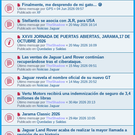
m
e
N
Finalmente, me desprendo de mi gato... 😪
e
u
Último mensaje por
n
GPS
«
04 Jun 2026 09:57
e
Publicado en
s
XF
v
a
o
j
N
Stellantis se asocia con JLR, para USA
m
e
u
Último mensaje por
TheShadow
«
20 May 2026 16:14
e
e
Publicado en
Noticias Jaguar
n
v
s
o
N
XXVII JORNADA DE PUERTAS ABIERTAS, JARAMA,17 DE
a
m
u
j
OCTUBRE 2026
e
e
e
Último mensaje por
n
TheShadow
«
20 May 2026 16:09
v
Publicado en
s
Quedadas y Salidas
o
a
m
j
N
Las ventas de Jaguar Land Rover continúan
e
e
u
recuperándose tras el ciberataque.
n
e
s
Último mensaje por
TheShadow
«
15 May 2026 09:51
v
a
Publicado en
Noticias Jaguar
o
j
m
e
N
Jaguar revela el nombre oficial de su nuevo GT
e
u
Último mensaje por
n
TheShadow
«
14 May 2026 20:52
e
Publicado en
s
Noticias Jaguar
v
a
o
j
N
Vertu Motors recibirá una indemnización de seguro de 3,4
m
e
u
millones de libras
e
e
Último mensaje por
n
TheShadow
«
30 Abr 2026 20:13
v
Publicado en
s
Noticias Jaguar
o
a
m
j
N
Jarama Classic 2026
e
e
u
Último mensaje por
n
TheShadow
«
29 Abr 2026 10:05
e
Publicado en
s
Quedadas y Salidas
v
a
o
j
N
Jaguar Land Rover acaba de realizar la mayor llamada a
m
e
u
revisión de su historia.
e