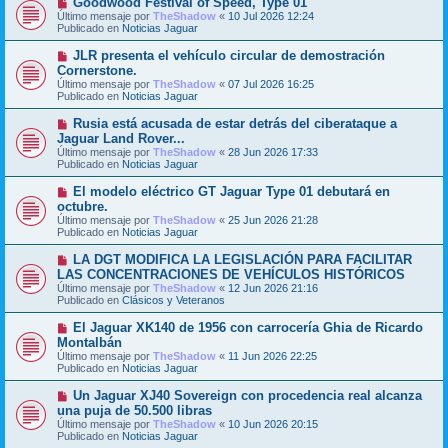
Goodwood Festival of Speed, Type 01
a
m
u
j
Último mensaje por
TheShadow
«
10 Jul 2026 12:24
e
e
e
Publicado en
Noticias Jaguar
n
v
s
o
N
JLR presenta el vehículo circular de demostración
a
m
u
j
Cornerstone.
e
e
e
Último mensaje por
n
TheShadow
«
07 Jul 2026 16:25
v
Publicado en
s
Noticias Jaguar
o
a
m
j
N
Rusia está acusada de estar detrás del ciberataque a
e
e
u
Jaguar Land Rover...
n
e
s
Último mensaje por
TheShadow
«
28 Jun 2026 17:33
v
a
Publicado en
Noticias Jaguar
o
j
m
e
N
El modelo eléctrico GT Jaguar Type 01 debutará en
e
u
octubre.
n
e
s
Último mensaje por
TheShadow
«
25 Jun 2026 21:28
v
a
Publicado en
Noticias Jaguar
o
j
m
e
N
LA DGT MODIFICA LA LEGISLACIÓN PARA FACILITAR
e
u
LAS CONCENTRACIONES DE VEHÍCULOS HISTÓRICOS
n
e
s
Último mensaje por
TheShadow
«
12 Jun 2026 21:16
v
a
Publicado en
Clásicos y Veteranos
o
j
m
e
N
El Jaguar XK140 de 1956 con carrocería Ghia de Ricardo
e
u
Montalbán
n
e
s
Último mensaje por
TheShadow
«
11 Jun 2026 22:25
v
a
Publicado en
Noticias Jaguar
o
j
m
e
N
Un Jaguar XJ40 Sovereign con procedencia real alcanza
e
u
una puja de 50.500 libras
n
e
s
Último mensaje por
TheShadow
«
10 Jun 2026 20:15
v
a
Publicado en
Noticias Jaguar
o
j