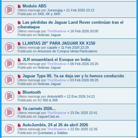
j
m
e
N
Modulo ABS
e
u
Último mensaje por
n
Joseeujag
«
21 Feb 2026 23:13
e
Publicado en
s
XK8, XK y XKR
v
a
o
j
N
Las pérdidas de Jaguar Land Rover continúan tras el
m
e
u
ciberataque
e
e
Último mensaje por
n
TheShadow
«
16 Feb 2026 20:05
v
Publicado en
s
Noticias Jaguar
o
a
m
j
N
LLANTAS 20” PARA JAGUAR XK X150
e
e
u
Último mensaje por
n
capafe
«
11 Feb 2026 22:29
e
Publicado en
s
Anuncios de Compra-Venta Particulares
v
a
o
j
N
JLR ensamblará el Evoque en India
m
e
u
Último mensaje por
TheShadow
«
06 Feb 2026 20:20
e
e
Publicado en
Noticias Jaguar
n
v
s
o
N
Jaguar Type 00, Ya se deja ver y lo hemos conducido
a
m
u
j
Último mensaje por
TheShadow
«
03 Feb 2026 09:28
e
e
e
Publicado en
Noticias Jaguar
n
v
s
o
N
Bluetooth
a
m
u
j
Último mensaje por
AntonioMS
«
12 Ene 2026 14:21
e
e
e
Publicado en
XJ 300 & 308
n
v
s
o
N
Ya carnets 2026...
a
m
u
j
Último mensaje por
TheShadow
«
23 Dic 2025 22:41
e
e
e
Publicado en
JaguarClub.es
n
v
s
o
N
AutoJumble, 24 al 26 de abril 2026
a
m
u
j
Último mensaje por
TheShadow
«
22 Dic 2025 12:26
e
e
e
Publicado en
Quedadas y Salidas
n
v
s