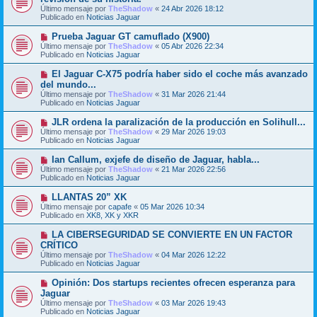
e
Último mensaje por
n
TheShadow
«
24 Abr 2026 18:12
v
Publicado en
s
Noticias Jaguar
o
a
m
j
N
Prueba Jaguar GT camuflado (X900)
e
e
u
Último mensaje por
n
TheShadow
«
05 Abr 2026 22:34
e
Publicado en
s
Noticias Jaguar
v
a
o
j
N
El Jaguar C-X75 podría haber sido el coche más avanzado
m
e
u
del mundo...
e
e
Último mensaje por
n
TheShadow
«
31 Mar 2026 21:44
v
Publicado en
s
Noticias Jaguar
o
a
m
j
N
JLR ordena la paralización de la producción en Solihull...
e
e
u
Último mensaje por
n
TheShadow
«
29 Mar 2026 19:03
e
Publicado en
s
Noticias Jaguar
v
a
o
j
N
Ian Callum, exjefe de diseño de Jaguar, habla...
m
e
u
Último mensaje por
TheShadow
«
21 Mar 2026 22:56
e
e
Publicado en
Noticias Jaguar
n
v
s
o
N
LLANTAS 20” XK
a
m
u
j
Último mensaje por
capafe
«
05 Mar 2026 10:34
e
e
e
Publicado en
XK8, XK y XKR
n
v
s
o
N
LA CIBERSEGURIDAD SE CONVIERTE EN UN FACTOR
a
m
u
j
CRÍTICO
e
e
e
Último mensaje por
n
TheShadow
«
04 Mar 2026 12:22
v
Publicado en
s
Noticias Jaguar
o
a
m
j
N
Opinión: Dos startups recientes ofrecen esperanza para
e
e
u
Jaguar
n
e
s
Último mensaje por
TheShadow
«
03 Mar 2026 19:43
v
a
Publicado en
Noticias Jaguar
o