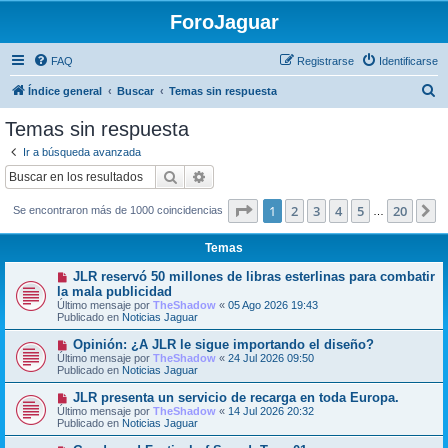
ForoJaguar
FAQ
Registrarse
Identificarse
B
Índice general
Buscar
Temas sin respuesta
u
Temas sin respuesta
s
Ir a búsqueda avanzada
c
Buscar
Búsqueda avanzada
a
Página
1
de
20
1
2
3
4
5
20
S
Se encontraron más de 1000 coincidencias
r
…
Temas
N
JLR reservó 50 millones de libras esterlinas para combatir
u
la mala publicidad
e
Último mensaje por
TheShadow
«
05 Ago 2026 19:43
v
Publicado en
Noticias Jaguar
o
m
N
Opinión: ¿A JLR le sigue importando el diseño?
e
u
Último mensaje por
n
TheShadow
«
24 Jul 2026 09:50
e
Publicado en
s
Noticias Jaguar
v
a
o
j
N
JLR presenta un servicio de recarga en toda Europa.
m
e
u
Último mensaje por
TheShadow
«
14 Jul 2026 20:32
e
e
Publicado en
Noticias Jaguar
n
v
s
o
N