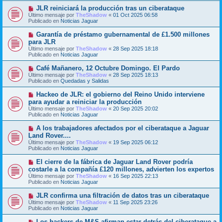
m
e
N
JLR reiniciará la producción tras un ciberataque
e
u
Último mensaje por
n
TheShadow
«
01 Oct 2025 06:58
e
Publicado en
s
Noticias Jaguar
v
a
o
j
N
Garantía de préstamo gubernamental de £1.500 millones
m
e
u
para JLR
e
e
Último mensaje por
n
TheShadow
«
28 Sep 2025 18:18
v
Publicado en
s
Noticias Jaguar
o
a
m
j
N
Café Mañanero, 12 Octubre Domingo. El Pardo
e
e
u
Último mensaje por
n
TheShadow
«
28 Sep 2025 18:13
e
Publicado en
s
Quedadas y Salidas
v
a
o
j
N
Hackeo de JLR: el gobierno del Reino Unido interviene
m
e
u
para ayudar a reiniciar la producción
e
e
Último mensaje por
n
TheShadow
«
20 Sep 2025 20:02
v
Publicado en
s
Noticias Jaguar
o
a
m
j
N
A los trabajadores afectados por el ciberataque a Jaguar
e
e
u
Land Rover....
n
e
s
Último mensaje por
TheShadow
«
19 Sep 2025 06:12
v
a
Publicado en
Noticias Jaguar
o
j
m
e
N
El cierre de la fábrica de Jaguar Land Rover podría
e
u
costarle a la compañía £120 millones, advierten los expertos
n
e
s
Último mensaje por
TheShadow
«
16 Sep 2025 22:13
v
a
Publicado en
Noticias Jaguar
o
j
m
e
N
JLR confirma una filtración de datos tras un ciberataque
e
u
Último mensaje por
n
TheShadow
«
11 Sep 2025 23:26
e
Publicado en
s
Noticias Jaguar
v
a
o
j
N
Los hackers de M&S afirman estar detrás del ciberataque a