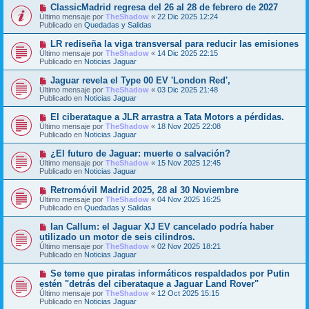
o
N
ClassicMadrid regresa del 26 al 28 de febrero de 2027
a
m
u
j
Último mensaje por
TheShadow
«
22 Dic 2025 12:24
e
e
e
Publicado en
Quedadas y Salidas
n
v
s
o
N
LR rediseña la viga transversal para reducir las emisiones
a
m
u
j
Último mensaje por
TheShadow
«
14 Dic 2025 22:15
e
e
e
Publicado en
Noticias Jaguar
n
v
s
o
N
Jaguar revela el Type 00 EV 'London Red',
a
m
u
j
Último mensaje por
TheShadow
«
03 Dic 2025 21:48
e
e
e
Publicado en
Noticias Jaguar
n
v
s
o
N
El ciberataque a JLR arrastra a Tata Motors a pérdidas.
a
m
u
j
Último mensaje por
TheShadow
«
18 Nov 2025 22:08
e
e
e
Publicado en
Noticias Jaguar
n
v
s
o
N
¿El futuro de Jaguar: muerte o salvación?
a
m
u
j
Último mensaje por
TheShadow
«
15 Nov 2025 12:45
e
e
e
Publicado en
Noticias Jaguar
n
v
s
o
N
Retromóvil Madrid 2025, 28 al 30 Noviembre
a
m
u
j
Último mensaje por
TheShadow
«
04 Nov 2025 16:25
e
e
e
Publicado en
Quedadas y Salidas
n
v
s
o
N
Ian Callum: el Jaguar XJ EV cancelado podría haber
a
m
u
j
utilizado un motor de seis cilindros.
e
e
e
Último mensaje por
n
TheShadow
«
02 Nov 2025 18:21
v
Publicado en
s
Noticias Jaguar
o
a
m
j
N
Se teme que piratas informáticos respaldados por Putin
e
e
u
estén "detrás del ciberataque a Jaguar Land Rover"
n
e
s
Último mensaje por
TheShadow
«
12 Oct 2025 15:15
v
a
Publicado en
Noticias Jaguar
o
j