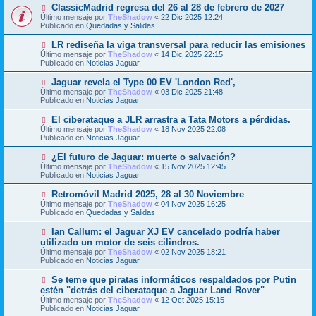
o
N
ClassicMadrid regresa del 26 al 28 de febrero de 2027
a
m
u
j
Último mensaje por
TheShadow
«
22 Dic 2025 12:24
e
e
e
Publicado en
Quedadas y Salidas
n
v
s
o
N
LR rediseña la viga transversal para reducir las emisiones
a
m
u
j
Último mensaje por
TheShadow
«
14 Dic 2025 22:15
e
e
e
Publicado en
Noticias Jaguar
n
v
s
o
N
Jaguar revela el Type 00 EV 'London Red',
a
m
u
j
Último mensaje por
TheShadow
«
03 Dic 2025 21:48
e
e
e
Publicado en
Noticias Jaguar
n
v
s
o
N
El ciberataque a JLR arrastra a Tata Motors a pérdidas.
a
m
u
j
Último mensaje por
TheShadow
«
18 Nov 2025 22:08
e
e
e
Publicado en
Noticias Jaguar
n
v
s
o
N
¿El futuro de Jaguar: muerte o salvación?
a
m
u
j
Último mensaje por
TheShadow
«
15 Nov 2025 12:45
e
e
e
Publicado en
Noticias Jaguar
n
v
s
o
N
Retromóvil Madrid 2025, 28 al 30 Noviembre
a
m
u
j
Último mensaje por
TheShadow
«
04 Nov 2025 16:25
e
e
e
Publicado en
Quedadas y Salidas
n
v
s
o
N
Ian Callum: el Jaguar XJ EV cancelado podría haber
a
m
u
j
utilizado un motor de seis cilindros.
e
e
e
Último mensaje por
n
TheShadow
«
02 Nov 2025 18:21
v
Publicado en
s
Noticias Jaguar
o
a
m
j
N
Se teme que piratas informáticos respaldados por Putin
e
e
u
estén "detrás del ciberataque a Jaguar Land Rover"
n
e
s
Último mensaje por
TheShadow
«
12 Oct 2025 15:15
v
a
Publicado en
Noticias Jaguar
o
j