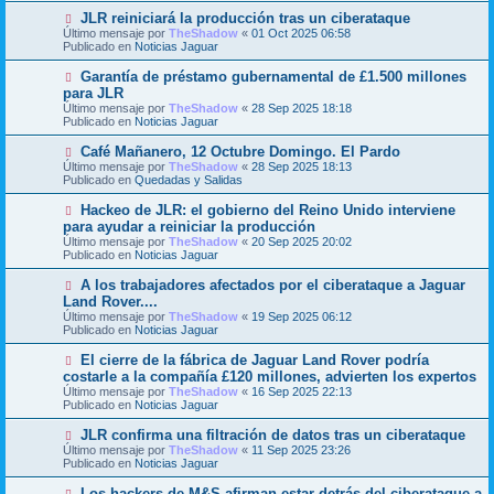
m
e
N
JLR reiniciará la producción tras un ciberataque
e
u
Último mensaje por
n
TheShadow
«
01 Oct 2025 06:58
e
Publicado en
s
Noticias Jaguar
v
a
o
j
N
Garantía de préstamo gubernamental de £1.500 millones
m
e
u
para JLR
e
e
Último mensaje por
n
TheShadow
«
28 Sep 2025 18:18
v
Publicado en
s
Noticias Jaguar
o
a
m
j
N
Café Mañanero, 12 Octubre Domingo. El Pardo
e
e
u
Último mensaje por
n
TheShadow
«
28 Sep 2025 18:13
e
Publicado en
s
Quedadas y Salidas
v
a
o
j
N
Hackeo de JLR: el gobierno del Reino Unido interviene
m
e
u
para ayudar a reiniciar la producción
e
e
Último mensaje por
n
TheShadow
«
20 Sep 2025 20:02
v
Publicado en
s
Noticias Jaguar
o
a
m
j
N
A los trabajadores afectados por el ciberataque a Jaguar
e
e
u
Land Rover....
n
e
s
Último mensaje por
TheShadow
«
19 Sep 2025 06:12
v
a
Publicado en
Noticias Jaguar
o
j
m
e
N
El cierre de la fábrica de Jaguar Land Rover podría
e
u
costarle a la compañía £120 millones, advierten los expertos
n
e
s
Último mensaje por
TheShadow
«
16 Sep 2025 22:13
v
a
Publicado en
Noticias Jaguar
o
j
m
e
N
JLR confirma una filtración de datos tras un ciberataque
e
u
Último mensaje por
n
TheShadow
«
11 Sep 2025 23:26
e
Publicado en
s
Noticias Jaguar
v
a
o
j
N
Los hackers de M&S afirman estar detrás del ciberataque a