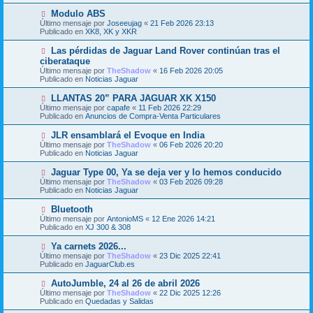
j
m
e
N
Modulo ABS
e
u
Último mensaje por
n
Joseeujag
«
21 Feb 2026 23:13
e
Publicado en
s
XK8, XK y XKR
v
a
o
j
N
Las pérdidas de Jaguar Land Rover continúan tras el
m
e
u
ciberataque
e
e
Último mensaje por
n
TheShadow
«
16 Feb 2026 20:05
v
Publicado en
s
Noticias Jaguar
o
a
m
j
N
LLANTAS 20” PARA JAGUAR XK X150
e
e
u
Último mensaje por
n
capafe
«
11 Feb 2026 22:29
e
Publicado en
s
Anuncios de Compra-Venta Particulares
v
a
o
j
N
JLR ensamblará el Evoque en India
m
e
u
Último mensaje por
TheShadow
«
06 Feb 2026 20:20
e
e
Publicado en
Noticias Jaguar
n
v
s
o
N
Jaguar Type 00, Ya se deja ver y lo hemos conducido
a
m
u
j
Último mensaje por
TheShadow
«
03 Feb 2026 09:28
e
e
e
Publicado en
Noticias Jaguar
n
v
s
o
N
Bluetooth
a
m
u
j
Último mensaje por
AntonioMS
«
12 Ene 2026 14:21
e
e
e
Publicado en
XJ 300 & 308
n
v
s
o
N
Ya carnets 2026...
a
m
u
j
Último mensaje por
TheShadow
«
23 Dic 2025 22:41
e
e
e
Publicado en
JaguarClub.es
n
v
s
o
N
AutoJumble, 24 al 26 de abril 2026
a
m
u
j
Último mensaje por
TheShadow
«
22 Dic 2025 12:26
e
e
e
Publicado en
Quedadas y Salidas
n
v
s