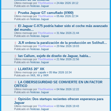
e
Último mensaje por
n
TheShadow
«
24 Abr 2026 18:12
v
Publicado en
s
Noticias Jaguar
o
a
m
j
N
Prueba Jaguar GT camuflado (X900)
e
e
u
Último mensaje por
n
TheShadow
«
05 Abr 2026 22:34
e
Publicado en
s
Noticias Jaguar
v
a
o
j
N
El Jaguar C-X75 podría haber sido el coche más avanzado
m
e
u
del mundo...
e
e
Último mensaje por
n
TheShadow
«
31 Mar 2026 21:44
v
Publicado en
s
Noticias Jaguar
o
a
m
j
N
JLR ordena la paralización de la producción en Solihull...
e
e
u
Último mensaje por
n
TheShadow
«
29 Mar 2026 19:03
e
Publicado en
s
Noticias Jaguar
v
a
o
j
N
Ian Callum, exjefe de diseño de Jaguar, habla...
m
e
u
Último mensaje por
TheShadow
«
21 Mar 2026 22:56
e
e
Publicado en
Noticias Jaguar
n
v
s
o
N
LLANTAS 20” XK
a
m
u
j
Último mensaje por
capafe
«
05 Mar 2026 10:34
e
e
e
Publicado en
XK8, XK y XKR
n
v
s
o
N
LA CIBERSEGURIDAD SE CONVIERTE EN UN FACTOR
a
m
u
j
CRÍTICO
e
e
e
Último mensaje por
n
TheShadow
«
04 Mar 2026 12:22
v
Publicado en
s
Noticias Jaguar
o
a
m
j
N
Opinión: Dos startups recientes ofrecen esperanza para
e
e
u
Jaguar
n
e
s
Último mensaje por
TheShadow
«
03 Mar 2026 19:43
v
a
Publicado en
Noticias Jaguar
o