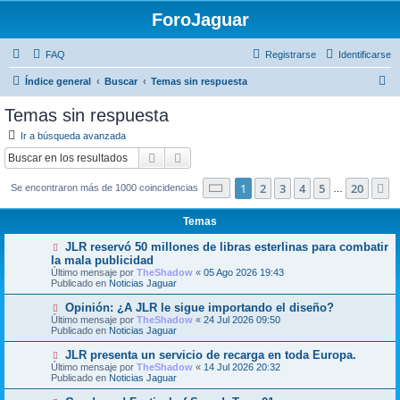
ForoJaguar
FAQ
Registrarse
Identificarse
B
Índice general
Buscar
Temas sin respuesta
u
Temas sin respuesta
s
Ir a búsqueda avanzada
c
Buscar
Búsqueda avanzada
a
Página
1
de
20
1
2
3
4
5
20
S
Se encontraron más de 1000 coincidencias
r
…
Temas
N
JLR reservó 50 millones de libras esterlinas para combatir
u
la mala publicidad
e
Último mensaje por
TheShadow
«
05 Ago 2026 19:43
v
Publicado en
Noticias Jaguar
o
m
N
Opinión: ¿A JLR le sigue importando el diseño?
e
u
Último mensaje por
n
TheShadow
«
24 Jul 2026 09:50
e
Publicado en
s
Noticias Jaguar
v
a
o
j
N
JLR presenta un servicio de recarga en toda Europa.
m
e
u
Último mensaje por
TheShadow
«
14 Jul 2026 20:32
e
e
Publicado en
Noticias Jaguar
n
v
s
o
N