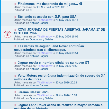
m
e
N
Finalmente, me desprendo de mi gato... 😪
e
u
Último mensaje por
n
GPS
«
04 Jun 2026 09:57
e
Publicado en
s
XF
v
a
o
j
N
Stellantis se asocia con JLR, para USA
m
e
u
Último mensaje por
TheShadow
«
20 May 2026 16:14
e
e
Publicado en
Noticias Jaguar
n
v
s
o
N
XXVII JORNADA DE PUERTAS ABIERTAS, JARAMA,17 DE
a
m
u
j
OCTUBRE 2026
e
e
e
Último mensaje por
n
TheShadow
«
20 May 2026 16:09
v
Publicado en
s
Quedadas y Salidas
o
a
m
j
N
Las ventas de Jaguar Land Rover continúan
e
e
u
recuperándose tras el ciberataque.
n
e
s
Último mensaje por
TheShadow
«
15 May 2026 09:51
v
a
Publicado en
Noticias Jaguar
o
j
m
e
N
Jaguar revela el nombre oficial de su nuevo GT
e
u
Último mensaje por
n
TheShadow
«
14 May 2026 20:52
e
Publicado en
s
Noticias Jaguar
v
a
o
j
N
Vertu Motors recibirá una indemnización de seguro de 3,4
m
e
u
millones de libras
e
e
Último mensaje por
n
TheShadow
«
30 Abr 2026 20:13
v
Publicado en
s
Noticias Jaguar
o
a
m
j
N
Jarama Classic 2026
e
e
u
Último mensaje por
n
TheShadow
«
29 Abr 2026 10:05
e
Publicado en
s
Quedadas y Salidas
v
a
o
j
N
Jaguar Land Rover acaba de realizar la mayor llamada a
m
e
u
revisión de su historia.
e