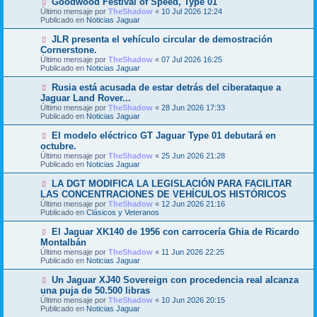
Goodwood Festival of Speed, Type 01
a
m
u
j
Último mensaje por
TheShadow
«
10 Jul 2026 12:24
e
e
e
Publicado en
Noticias Jaguar
n
v
s
o
N
JLR presenta el vehículo circular de demostración
a
m
u
j
Cornerstone.
e
e
e
Último mensaje por
n
TheShadow
«
07 Jul 2026 16:25
v
Publicado en
s
Noticias Jaguar
o
a
m
j
N
Rusia está acusada de estar detrás del ciberataque a
e
e
u
Jaguar Land Rover...
n
e
s
Último mensaje por
TheShadow
«
28 Jun 2026 17:33
v
a
Publicado en
Noticias Jaguar
o
j
m
e
N
El modelo eléctrico GT Jaguar Type 01 debutará en
e
u
octubre.
n
e
s
Último mensaje por
TheShadow
«
25 Jun 2026 21:28
v
a
Publicado en
Noticias Jaguar
o
j
m
e
N
LA DGT MODIFICA LA LEGISLACIÓN PARA FACILITAR
e
u
LAS CONCENTRACIONES DE VEHÍCULOS HISTÓRICOS
n
e
s
Último mensaje por
TheShadow
«
12 Jun 2026 21:16
v
a
Publicado en
Clásicos y Veteranos
o
j
m
e
N
El Jaguar XK140 de 1956 con carrocería Ghia de Ricardo
e
u
Montalbán
n
e
s
Último mensaje por
TheShadow
«
11 Jun 2026 22:25
v
a
Publicado en
Noticias Jaguar
o
j
m
e
N
Un Jaguar XJ40 Sovereign con procedencia real alcanza
e
u
una puja de 50.500 libras
n
e
s
Último mensaje por
TheShadow
«
10 Jun 2026 20:15
v
a
Publicado en
Noticias Jaguar
o
j