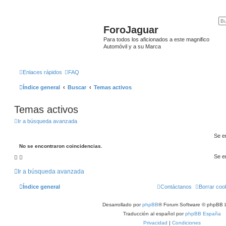
ForoJaguar
Para todos los aficionados a este magnifico
Automóvil y a su Marca
Enlaces rápidos
FAQ
Índice general
Buscar
Temas activos
Temas activos
Ir a búsqueda avanzada
Se e
No se encontraron coincidencias.
Se e
Ir a búsqueda avanzada
Índice general
Contáctanos
Borrar coo
Desarrollado por
phpBB
® Forum Software © phpBB L
Traducción al español por
phpBB España
Privacidad
|
Condiciones