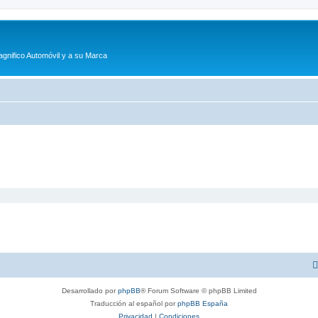
agnifico Automóvil y a su Marca
Desarrollado por
phpBB
® Forum Software © phpBB Limited
Traducción al español por
phpBB España
Privacidad
|
Condiciones