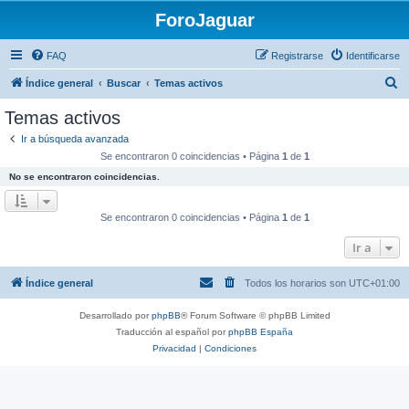
ForoJaguar
FAQ
Registrarse
Identificarse
B
Índice general
Buscar
Temas activos
u
Temas activos
s
Ir a búsqueda avanzada
c
Se encontraron 0 coincidencias • Página
1
de
1
a
No se encontraron coincidencias.
r
Se encontraron 0 coincidencias • Página
1
de
1
Ir a
Índice general
Todos los horarios son
UTC+01:00
Desarrollado por
phpBB
® Forum Software © phpBB Limited
Traducción al español por
phpBB España
Privacidad
|
Condiciones