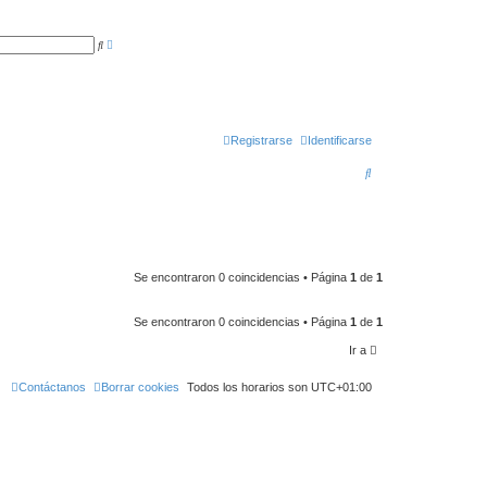
B
B
ú
u
s
s
q
c
u
a
e
r
d
a
a
Registrarse
Identificarse
v
a
B
n
z
u
a
d
a
s
c
a
Se encontraron 0 coincidencias • Página
1
de
1
r
Se encontraron 0 coincidencias • Página
1
de
1
Ir a
Contáctanos
Borrar cookies
Todos los horarios son
UTC+01:00