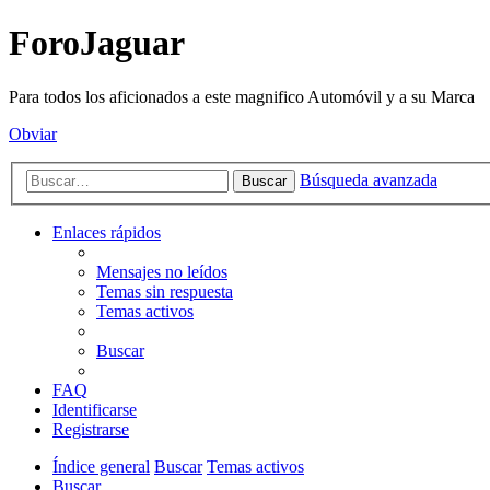
ForoJaguar
Para todos los aficionados a este magnifico Automóvil y a su Marca
Obviar
Búsqueda avanzada
Buscar
Enlaces rápidos
Mensajes no leídos
Temas sin respuesta
Temas activos
Buscar
FAQ
Identificarse
Registrarse
Índice general
Buscar
Temas activos
Buscar