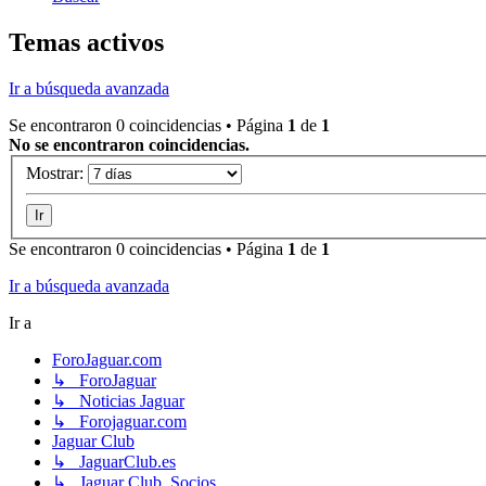
Temas activos
Ir a búsqueda avanzada
Se encontraron 0 coincidencias • Página
1
de
1
No se encontraron coincidencias.
Mostrar:
Se encontraron 0 coincidencias • Página
1
de
1
Ir a búsqueda avanzada
Ir a
ForoJaguar.com
↳ ForoJaguar
↳ Noticias Jaguar
↳ Forojaguar.com
Jaguar Club
↳ JaguarClub.es
↳ Jaguar Club, Socios