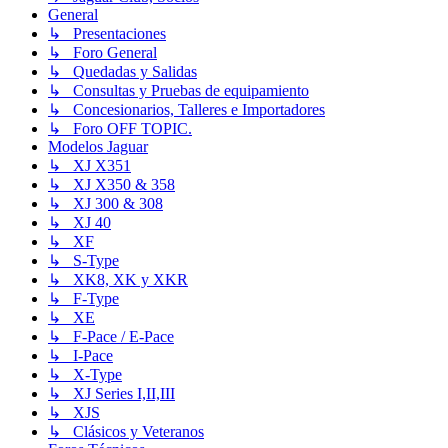
General
↳ Presentaciones
↳ Foro General
↳ Quedadas y Salidas
↳ Consultas y Pruebas de equipamiento
↳ Concesionarios, Talleres e Importadores
↳ Foro OFF TOPIC.
Modelos Jaguar
↳ XJ X351
↳ XJ X350 & 358
↳ XJ 300 & 308
↳ XJ 40
↳ XF
↳ S-Type
↳ XK8, XK y XKR
↳ F-Type
↳ XE
↳ F-Pace / E-Pace
↳ I-Pace
↳ X-Type
↳ XJ Series I,II,III
↳ XJS
↳ Clásicos y Veteranos