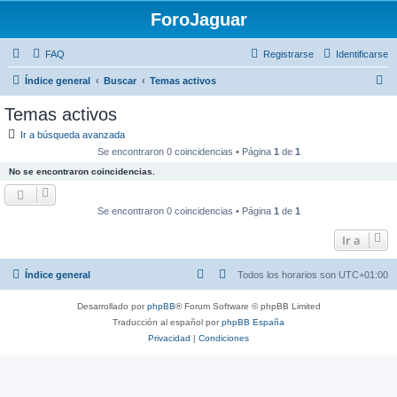
ForoJaguar
FAQ
Registrarse
Identificarse
B
Índice general
Buscar
Temas activos
u
Temas activos
s
Ir a búsqueda avanzada
c
Se encontraron 0 coincidencias • Página
1
de
1
a
No se encontraron coincidencias.
r
Se encontraron 0 coincidencias • Página
1
de
1
Ir a
Índice general
Todos los horarios son
UTC+01:00
Desarrollado por
phpBB
® Forum Software © phpBB Limited
Traducción al español por
phpBB España
Privacidad
|
Condiciones