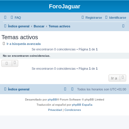
ForoJaguar
FAQ
Registrarse
Identificarse
B
Índice general
Buscar
Temas activos
u
Temas activos
s
Ir a búsqueda avanzada
c
Se encontraron 0 coincidencias • Página
1
de
1
a
No se encontraron coincidencias.
r
Se encontraron 0 coincidencias • Página
1
de
1
Ir a
Índice general
Todos los horarios son
UTC+01:00
Desarrollado por
phpBB
® Forum Software © phpBB Limited
Traducción al español por
phpBB España
Privacidad
|
Condiciones