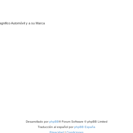
agnifico Automóvil y a su Marca
Desarrollado por
phpBB
® Forum Software © phpBB Limited
Traducción al español por
phpBB España
Privacidad
|
Condiciones