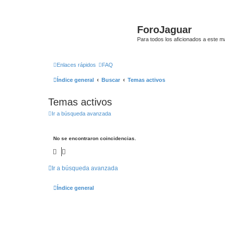
ForoJaguar
Para todos los aficionados a este m
Enlaces rápidos
FAQ
Índice general
Buscar
Temas activos
Temas activos
Ir a búsqueda avanzada
No se encontraron coincidencias.
Ir a búsqueda avanzada
Índice general