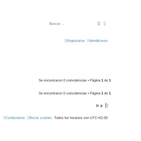
Buscar
Búsqueda avanza
Registrarse
Identificarse
Se encontraron 0 coincidencias • Página
1
de
1
Se encontraron 0 coincidencias • Página
1
de
1
Ir a
Contáctanos
Borrar cookies
Todos los horarios son
UTC+01:00