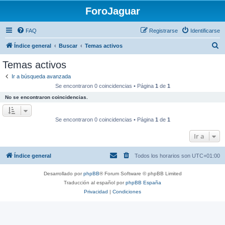
ForoJaguar
FAQ
Registrarse
Identificarse
B
Índice general
Buscar
Temas activos
u
Temas activos
s
Ir a búsqueda avanzada
c
Se encontraron 0 coincidencias • Página
1
de
1
a
No se encontraron coincidencias.
r
Se encontraron 0 coincidencias • Página
1
de
1
Ir a
Índice general
Todos los horarios son
UTC+01:00
Desarrollado por
phpBB
® Forum Software © phpBB Limited
Traducción al español por
phpBB España
Privacidad
|
Condiciones