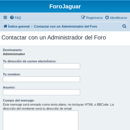
ForoJaguar
FAQ
Registrarse
Identificarse
B
Índice general
Contactar con un Administrador del Foro
u
Contactar con un Administrador del Foro
s
c
Destinatario:
Administrador
a
r
Tu dirección de correo electrónico:
Tu nombre:
Asunto:
Cuerpo del mensaje:
Este mensaje será enviado como texto plano, no incluyas HTML o BBCode. La
dirección del remitente será tu dirección de email.