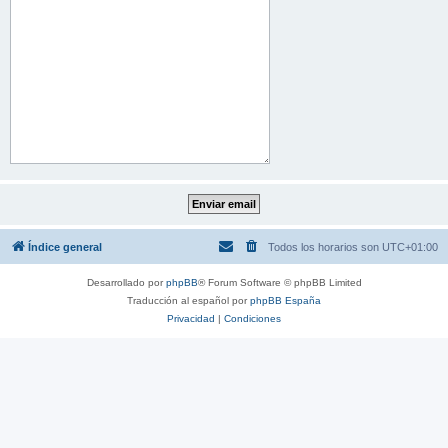
Índice general
Todos los horarios son
UTC+01:00
Desarrollado por
phpBB
® Forum Software © phpBB Limited
Traducción al español por
phpBB España
Privacidad
|
Condiciones