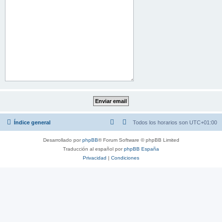
Índice general
Todos los horarios son
UTC+01:00
Desarrollado por
phpBB
® Forum Software © phpBB Limited
Traducción al español por
phpBB España
Privacidad
|
Condiciones