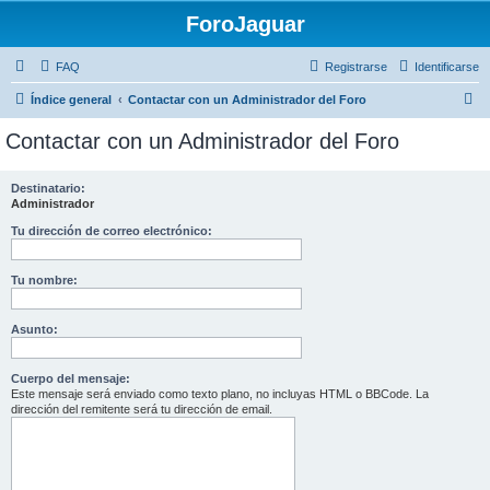
ForoJaguar
FAQ
Registrarse
Identificarse
B
Índice general
Contactar con un Administrador del Foro
u
Contactar con un Administrador del Foro
s
c
Destinatario:
Administrador
a
r
Tu dirección de correo electrónico:
Tu nombre:
Asunto:
Cuerpo del mensaje:
Este mensaje será enviado como texto plano, no incluyas HTML o BBCode. La
dirección del remitente será tu dirección de email.