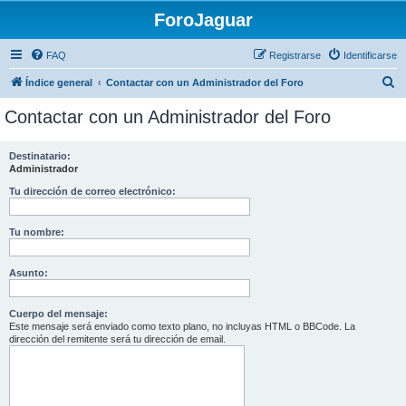
ForoJaguar
FAQ
Registrarse
Identificarse
B
Índice general
Contactar con un Administrador del Foro
u
Contactar con un Administrador del Foro
s
c
Destinatario:
Administrador
a
r
Tu dirección de correo electrónico:
Tu nombre:
Asunto:
Cuerpo del mensaje:
Este mensaje será enviado como texto plano, no incluyas HTML o BBCode. La
dirección del remitente será tu dirección de email.