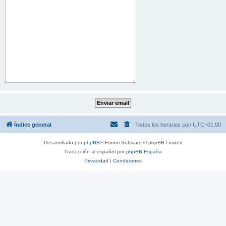
Índice general
Todos los horarios son
UTC+01:00
Desarrollado por
phpBB
® Forum Software © phpBB Limited
Traducción al español por
phpBB España
Privacidad
|
Condiciones