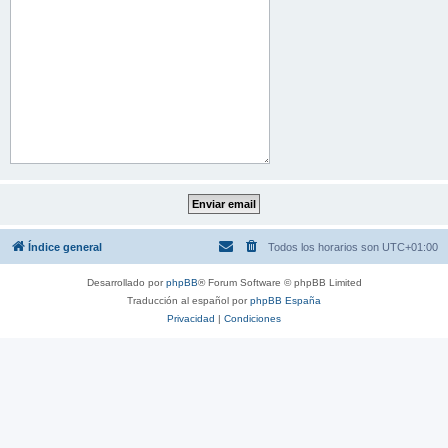
Índice general
Todos los horarios son
UTC+01:00
Desarrollado por
phpBB
® Forum Software © phpBB Limited
Traducción al español por
phpBB España
Privacidad
|
Condiciones