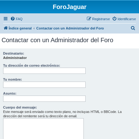
ForoJaguar
FAQ
Registrarse
Identificarse
B
Índice general
Contactar con un Administrador del Foro
u
Contactar con un Administrador del Foro
s
c
Destinatario:
Administrador
a
r
Tu dirección de correo electrónico:
Tu nombre:
Asunto:
Cuerpo del mensaje:
Este mensaje será enviado como texto plano, no incluyas HTML o BBCode. La
dirección del remitente será tu dirección de email.