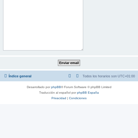
Índice general
Todos los horarios son
UTC+01:00
Desarrollado por
phpBB
® Forum Software © phpBB Limited
Traducción al español por
phpBB España
Privacidad
|
Condiciones