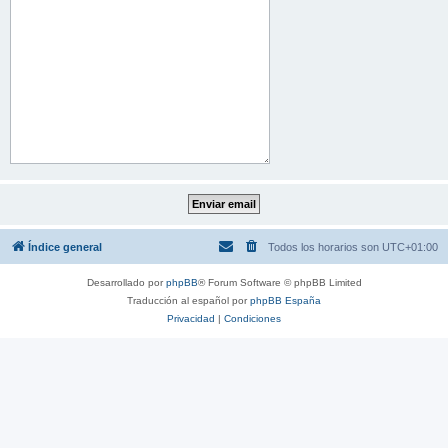
Índice general
Todos los horarios son
UTC+01:00
Desarrollado por
phpBB
® Forum Software © phpBB Limited
Traducción al español por
phpBB España
Privacidad
|
Condiciones