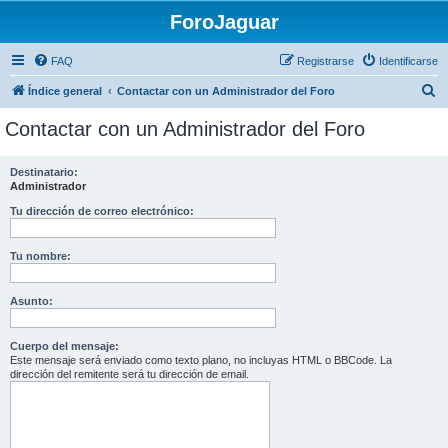
ForoJaguar
FAQ
Registrarse
Identificarse
B
Índice general
Contactar con un Administrador del Foro
u
Contactar con un Administrador del Foro
s
c
Destinatario:
Administrador
a
r
Tu dirección de correo electrónico:
Tu nombre:
Asunto:
Cuerpo del mensaje:
Este mensaje será enviado como texto plano, no incluyas HTML o BBCode. La
dirección del remitente será tu dirección de email.