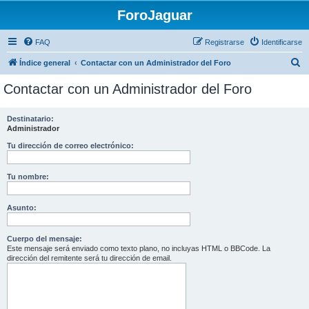
ForoJaguar
FAQ
Registrarse
Identificarse
B
Índice general
Contactar con un Administrador del Foro
u
Contactar con un Administrador del Foro
s
c
Destinatario:
Administrador
a
r
Tu dirección de correo electrónico:
Tu nombre:
Asunto:
Cuerpo del mensaje:
Este mensaje será enviado como texto plano, no incluyas HTML o BBCode. La
dirección del remitente será tu dirección de email.