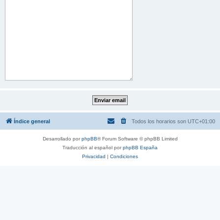
Índice general
Todos los horarios son
UTC+01:00
Desarrollado por
phpBB
® Forum Software © phpBB Limited
Traducción al español por
phpBB España
Privacidad
|
Condiciones