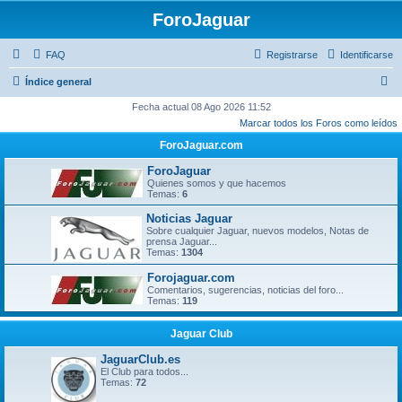
ForoJaguar
FAQ
Registrarse
Identificarse
B
Índice general
u
Fecha actual 08 Ago 2026 11:52
Marcar todos los Foros como leídos
s
ForoJaguar.com
c
a
ForoJaguar
Quienes somos y que hacemos
r
Temas:
6
Noticias Jaguar
Sobre cualquier Jaguar, nuevos modelos, Notas de
prensa Jaguar...
Temas:
1304
Forojaguar.com
Comentarios, sugerencias, noticias del foro...
Temas:
119
Jaguar Club
JaguarClub.es
El Club para todos...
Temas:
72