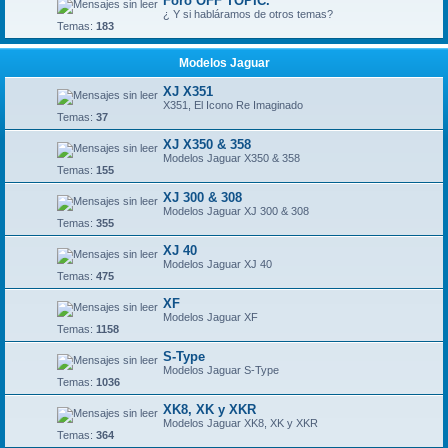
Foro OFF TOPIC.
¿ Y si habláramos de otros temas?
Temas:
183
Modelos Jaguar
XJ X351
X351, El Icono Re Imaginado
Temas:
37
XJ X350 & 358
Modelos Jaguar X350 & 358
Temas:
155
XJ 300 & 308
Modelos Jaguar XJ 300 & 308
Temas:
355
XJ 40
Modelos Jaguar XJ 40
Temas:
475
XF
Modelos Jaguar XF
Temas:
1158
S-Type
Modelos Jaguar S-Type
Temas:
1036
XK8, XK y XKR
Modelos Jaguar XK8, XK y XKR
Temas:
364