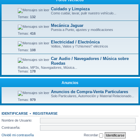
Foros Técnicos
Cuidado y Limpieza
Como cuidar, lavar, pulir nuestro vehículo...
Temas:
132
Mecánica Jaguar
Puesta a Punto, ajustes y modificaciones
Temas:
416
Electricidad / Electrónica
Voltios, Vatios y \"chismes\" eléctricos
Temas:
108
Car Audio / Navegadores / Música sobre
Ruedas
Radios, MP3s, Navegadores, Música...
Temas:
178
Anuncios
Anuncios de Compra-Venta Particulares
Solo Particulares, Automoción y Material Relacionado...
Temas:
979
IDENTIFICARSE
•
REGISTRARSE
Nombre de Usuario:
Contraseña:
Olvidé mi contraseña
Recordar