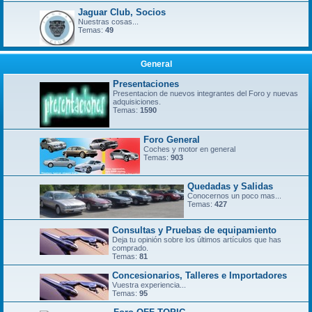
Jaguar Club, Socios
Nuestras cosas...
Temas:
49
General
Presentaciones
Presentacion de nuevos integrantes del Foro y nuevas
adquisiciones.
Temas:
1590
Foro General
Coches y motor en general
Temas:
903
Quedadas y Salidas
Conocernos un poco mas...
Temas:
427
Consultas y Pruebas de equipamiento
Deja tu opinión sobre los últimos artículos que has
comprado.
Temas:
81
Concesionarios, Talleres e Importadores
Vuestra experiencia...
Temas:
95