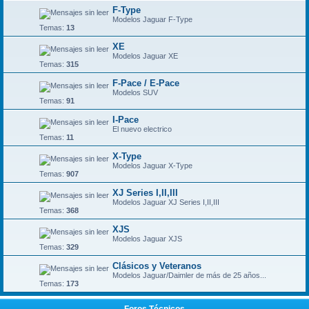
F-Type
Modelos Jaguar F-Type
Temas:
13
XE
Modelos Jaguar XE
Temas:
315
F-Pace / E-Pace
Modelos SUV
Temas:
91
I-Pace
El nuevo electrico
Temas:
11
X-Type
Modelos Jaguar X-Type
Temas:
907
XJ Series I,II,III
Modelos Jaguar XJ Series I,II,III
Temas:
368
XJS
Modelos Jaguar XJS
Temas:
329
Clásicos y Veteranos
Modelos Jaguar/Daimler de más de 25 años...
Temas:
173