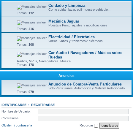
Cuidado y Limpieza
Como cuidar, lavar, pulir nuestro vehículo...
Temas:
132
Mecánica Jaguar
Puesta a Punto, ajustes y modificaciones
Temas:
416
Electricidad / Electrónica
Voltios, Vatios y \"chismes\" eléctricos
Temas:
108
Car Audio / Navegadores / Música sobre
Ruedas
Radios, MP3s, Navegadores, Música...
Temas:
178
Anuncios
Anuncios de Compra-Venta Particulares
Solo Particulares, Automoción y Material Relacionado...
Temas:
979
IDENTIFICARSE
•
REGISTRARSE
Nombre de Usuario:
Contraseña:
Olvidé mi contraseña
Recordar