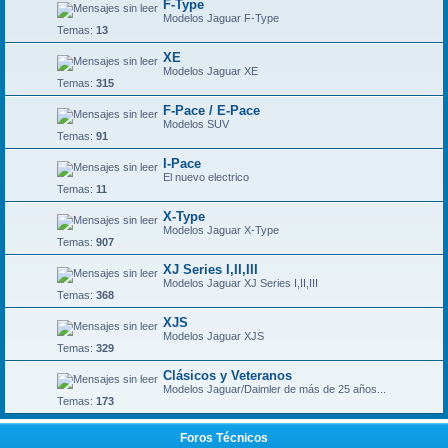
F-Type
Modelos Jaguar F-Type
Temas:
13
XE
Modelos Jaguar XE
Temas:
315
F-Pace / E-Pace
Modelos SUV
Temas:
91
I-Pace
El nuevo electrico
Temas:
11
X-Type
Modelos Jaguar X-Type
Temas:
907
XJ Series I,II,III
Modelos Jaguar XJ Series I,II,III
Temas:
368
XJS
Modelos Jaguar XJS
Temas:
329
Clásicos y Veteranos
Modelos Jaguar/Daimler de más de 25 años...
Temas:
173
Foros Técnicos