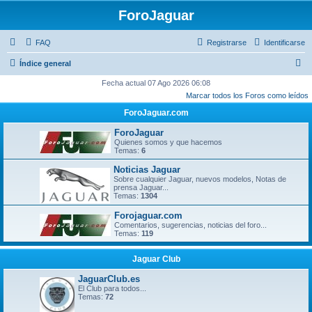
ForoJaguar
FAQ
Registrarse
Identificarse
B
Índice general
u
Fecha actual 07 Ago 2026 06:08
Marcar todos los Foros como leídos
s
ForoJaguar.com
c
a
ForoJaguar
Quienes somos y que hacemos
r
Temas:
6
Noticias Jaguar
Sobre cualquier Jaguar, nuevos modelos, Notas de
prensa Jaguar...
Temas:
1304
Forojaguar.com
Comentarios, sugerencias, noticias del foro...
Temas:
119
Jaguar Club
JaguarClub.es
El Club para todos...
Temas:
72