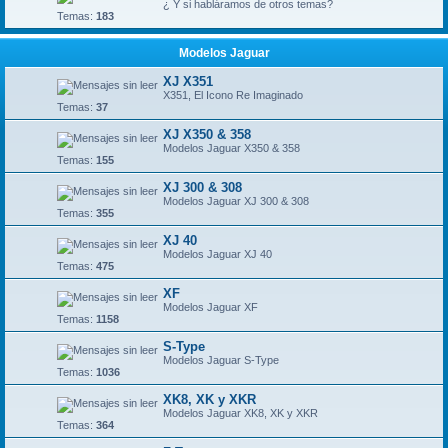
¿ Y si habláramos de otros temas?
Temas:
183
Modelos Jaguar
XJ X351
X351, El Icono Re Imaginado
Temas:
37
XJ X350 & 358
Modelos Jaguar X350 & 358
Temas:
155
XJ 300 & 308
Modelos Jaguar XJ 300 & 308
Temas:
355
XJ 40
Modelos Jaguar XJ 40
Temas:
475
XF
Modelos Jaguar XF
Temas:
1158
S-Type
Modelos Jaguar S-Type
Temas:
1036
XK8, XK y XKR
Modelos Jaguar XK8, XK y XKR
Temas:
364