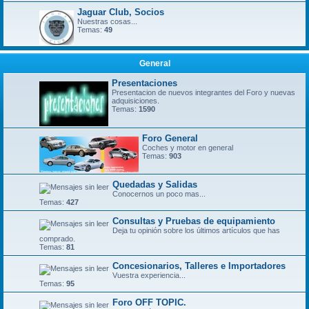
Jaguar Club, Socios
Nuestras cosas...
Temas:
49
General
Presentaciones
Presentacion de nuevos integrantes del Foro y nuevas
adquisiciones.
Temas:
1590
Foro General
Coches y motor en general
Temas:
903
Quedadas y Salidas
Conocernos un poco mas...
Temas:
427
Consultas y Pruebas de equipamiento
Deja tu opinión sobre los últimos artículos que has
comprado.
Temas:
81
Concesionarios, Talleres e Importadores
Vuestra experiencia...
Temas:
95
Foro OFF TOPIC.