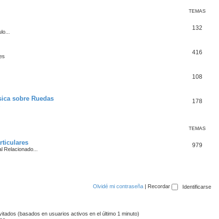
m
s
TEMAS
a
T
132
lo...
s
e
T
416
m
nes
e
a
T
108
m
s
e
a
sica sobre Ruedas
T
178
m
s
.
e
a
m
s
TEMAS
a
ticulares
T
979
l Relacionado...
s
e
m
a
Olvidé mi contraseña
|
Recordar
s
vitados (basados en usuarios activos en el último 1 minuto)