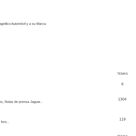
agnifico Automóvil y a su Marca
TEMAS
T
6
e
T
1304
m
s, Notas de prensa Jaguar...
e
a
m
s
T
119
foro...
a
e
s
m