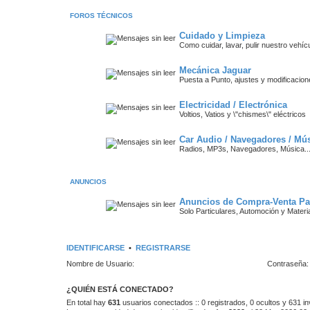
FOROS TÉCNICOS
Cuidado y Limpieza
Como cuidar, lavar, pulir nuestro vehícu
Mecánica Jaguar
Puesta a Punto, ajustes y modificacio
Electricidad / Electrónica
Voltios, Vatios y \"chismes\" eléctricos
Car Audio / Navegadores / Mú
Radios, MP3s, Navegadores, Música..
ANUNCIOS
Anuncios de Compra-Venta Par
Solo Particulares, Automoción y Materia
IDENTIFICARSE
•
REGISTRARSE
Nombre de Usuario:
Contraseña:
¿QUIÉN ESTÁ CONECTADO?
En total hay
631
usuarios conectados :: 0 registrados, 0 ocultos y 631 in