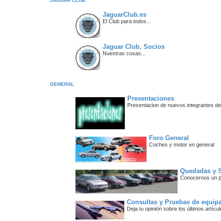
JAGUAR CLUB
JaguarClub.es
El Club para todos...
Jaguar Club, Socios
Nuestras cosas...
GENERAL
Presentaciones
Presentacion de nuevos integrantes de
Foro General
Coches y motor en general
Quedadas y S
Conocernos un p
Consultas y Pruebas de equip
Deja tu opinión sobre los últimos artíc