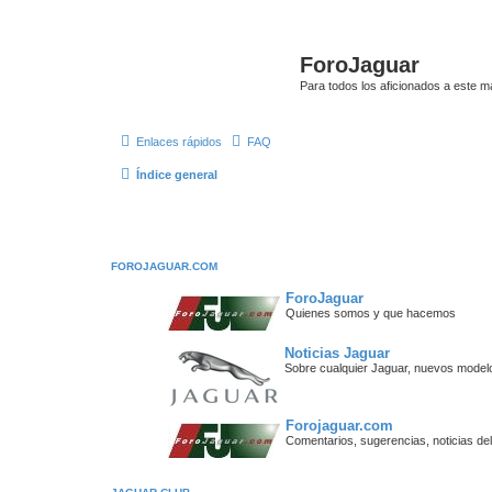
ForoJaguar
Para todos los aficionados a este m
Enlaces rápidos
FAQ
Índice general
FOROJAGUAR.COM
ForoJaguar
Quienes somos y que hacemos
Noticias Jaguar
Sobre cualquier Jaguar, nuevos modelo
Forojaguar.com
Comentarios, sugerencias, noticias del 