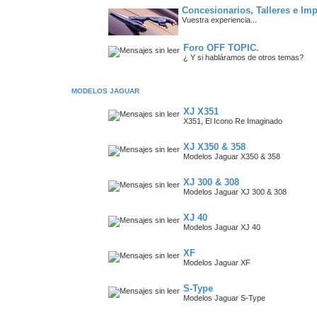
Concesionarios, Talleres e Im
Vuestra experiencia...
Foro OFF TOPIC.
¿ Y si habláramos de otros temas?
MODELOS JAGUAR
XJ X351
X351, El Icono Re Imaginado
XJ X350 & 358
Modelos Jaguar X350 & 358
XJ 300 & 308
Modelos Jaguar XJ 300 & 308
XJ 40
Modelos Jaguar XJ 40
XF
Modelos Jaguar XF
S-Type
Modelos Jaguar S-Type