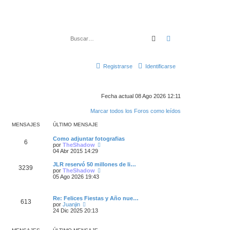
Buscar
Búsqueda avanza
Registrarse
Identificarse
Fecha actual 08 Ago 2026 12:11
Marcar todos los Foros como leídos
MENSAJES
ÚLTIMO MENSAJE
Ú
Como adjuntar fotografias
M
6
l
V
por
TheShadow
t
e
04 Abr 2015 14:29
e
i
r
m
ú
Ú
JLR reservó 50 millones de li…
M
3239
n
o
l
l
V
por
TheShadow
m
t
t
e
05 Ago 2026 19:43
e
s
e
i
i
r
n
m
m
ú
n
s
o
a
o
l
Ú
Re: Felices Fiestas y Año nue…
a
m
M
m
t
613
l
V
por
Juanjin
j
e
s
e
i
j
t
e
24 Dic 2025 20:13
e
n
n
m
e
i
r
s
s
o
a
e
m
ú
a
a
m
n
o
l