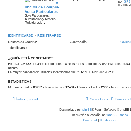
l
por
GPS
n
s
t
06 Jun 2
uncios de Compra-
e
e
i
Venta Particulares
m
m
n
o
Solo Particulares,
m
Automoción y Material
a
s
e
Relacionado...
n
s
s
a
a
IDENTIFICARSE
•
REGISTRARSE
j
j
e
Nombre de Usuario:
Contraseña:
Olvidé 
e
s
¿QUIÉN ESTÁ CONECTADO?
En total hay
632
usuarios conectados :: 0 registrados, 0 ocultos y 632 invitados (basad
minuto)
La mayor cantidad de usuarios identificados fue
3932
el 30 Mar 2026 02:08
ESTADÍSTICAS
Mensajes totales
89717
• Temas totales
12434
• Usuarios totales
2986
• Nuestro usua
Índice general
Contáctanos
Borrar coo
Desarrollado por
phpBB
® Forum Software © phpBB L
Traducción al español por
phpBB España
Privacidad
|
Condiciones