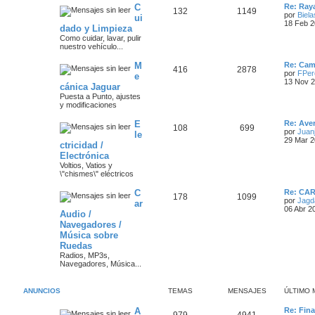
s
a
Ú
C
Re: Ray
T
M
132
1149
j
l
j
por
Biela
ui
e
t
18 Feb 2
dado y Limpieza
e
e
i
e
Como cuidar, lavar, pulir
m
nuestro vehículo...
m
n
o
s
m
Ú
M
a
s
e
Re: Camb
T
M
416
2878
l
n
por
FPer
e
t
s
13 Nov 2
s
a
cánica Jaguar
e
e
i
a
Puesta a Punto, ajustes
m
j
j
y modificaciones
m
n
o
e
m
e
Ú
E
a
s
e
Re: Aver
T
M
108
699
l
n
por
Juanj
le
s
t
s
29 Mar 2
s
a
ctricidad /
e
e
i
a
Electrónica
m
j
j
m
n
o
Voltios, Vatios y
e
m
\"chismes\" eléctricos
e
a
s
e
n
Ú
C
Re: CA
T
M
178
1099
s
s
s
a
l
por
Jagd
ar
a
t
06 Abr 2
Audio /
e
e
j
i
j
Navegadores /
e
m
m
n
o
Música sobre
e
m
Ruedas
a
s
e
s
Radios, MP3s,
n
Navegadores, Música...
s
s
a
a
j
j
ANUNCIOS
TEMAS
MENSAJES
ÚLTIMO 
e
e
Ú
A
Re: Fin
T
M
979
4941