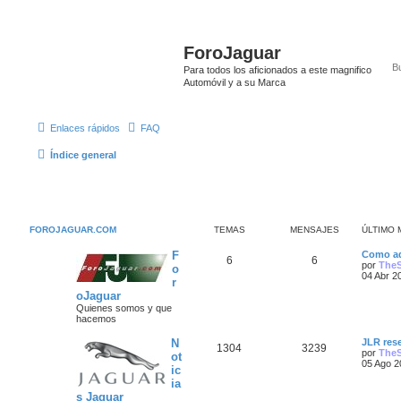
ForoJaguar
Para todos los aficionados a este magnifico
Automóvil y a su Marca
Enlaces rápidos
FAQ
Índice general
FOROJAGUAR.COM
TEMAS
MENSAJES
ÚLTIMO 
Ú
F
Como ad
T
M
6
6
l
por
The
o
t
04 Abr 2
r
e
e
i
oJaguar
m
m
n
o
Quienes somos y que
m
hacemos
a
s
e
n
Ú
N
JLR rese
T
M
1304
3239
s
s
a
l
por
The
ot
a
t
05 Ago 2
ic
e
e
j
i
j
ia
e
m
m
n
o
s Jaguar
e