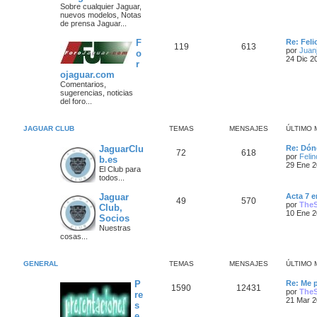
m
Sobre cualquier Jaguar,
a
s
e
nuevos modelos, Notas
s
n
de prensa Jaguar...
s
s
a
a
Ú
F
Re: Fel
T
M
119
613
j
j
l
por
Juanj
o
e
t
24 Dic 2
r
e
e
i
e
ojaguar.com
m
m
n
o
Comentarios,
s
m
sugerencias, noticias
a
s
e
del foro...
n
s
s
a
a
JAGUAR CLUB
TEMAS
MENSAJES
ÚLTIMO 
j
j
e
Ú
JaguarClu
Re: Dón
T
M
72
618
e
l
por
Feli
b.es
t
29 Ene 2
El Club para
e
e
i
s
todos...
m
m
n
o
Ú
Jaguar
Acta 7 e
m
T
M
49
570
l
por
The
Club,
a
s
e
t
10 Ene 2
n
Socios
e
e
i
s
s
a
Nuestras
m
a
cosas...
m
n
o
j
j
m
e
a
s
e
e
n
GENERAL
TEMAS
MENSAJES
ÚLTIMO 
s
s
a
s
a
Ú
P
Re: Me 
T
M
1590
12431
j
l
j
por
The
re
e
t
21 Mar 2
s
e
e
i
e
e
m