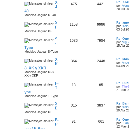
e
Ú
X
a
s
e
Re: XJ4
T
M
475
4421
l
n
por
Alon
J
s
t
s
20 Jul 2
s
a
40
e
e
i
a
Modelos Jaguar XJ 40
m
j
j
m
n
o
e
Ú
X
m
Re: amo
T
M
1158
9986
e
l
a
s
e
por
Biela
F
t
n
03 Jul 2
Modelos Jaguar XF
e
e
s
i
s
s
a
m
a
Ú
S
Re: Que
m
n
o
j
T
M
1036
7984
j
l
por
Migu
-
m
e
t
15 Abr 2
a
s
e
Type
e
e
e
i
n
Modelos Jaguar S-Type
m
s
s
a
m
n
o
s
a
Ú
X
m
Re: MA
j
T
M
364
2448
j
l
a
s
e
por
Ange
K
e
t
n
04 Abr 2
8, XK y XKR
e
e
e
i
s
s
a
Modelos Jaguar XK8,
m
a
XK y XKR
m
n
o
s
j
j
m
e
Ú
F-
a
s
e
Re: Duda
T
M
13
85
e
l
n
por
The
T
t
s
21 Jun 2
s
a
ype
e
e
s
i
a
Modelos Jaguar F-Type
m
j
j
m
n
o
e
Ú
X
m
Re: Barr
T
M
315
3837
e
l
a
s
e
por
Biela
E
t
n
29 Abr 2
Modelos Jaguar XE
e
e
s
i
s
s
a
m
a
Ú
F-
Re: Que
m
n
o
j
T
M
91
661
j
l
por
Juanj
P
m
e
t
12 May 2
a
s
e
ace / E-Pace
e
e