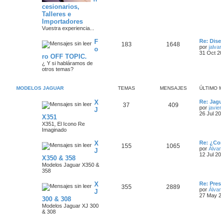
i
e
cesionarios,
m
m
n
o
Talleres e
s
m
Importadores
a
s
e
Vuestra experiencia...
n
s
s
a
Ú
F
Re: Dis
a
T
M
183
1648
l
por
jalva
o
j
j
t
31 Oct 2
e
ro OFF TOPIC.
e
e
i
¿ Y si habláramos de
e
m
otros temas?
m
n
o
s
m
a
s
e
n
MODELOS JAGUAR
TEMAS
MENSAJES
ÚLTIMO 
s
s
a
a
Ú
X
Re: Jagu
T
M
37
409
j
l
j
por
javie
J
e
t
26 Jul 2
X351
e
e
i
e
X351, El Icono Re
m
Imaginado
m
n
o
s
m
Ú
X
a
s
e
Re: ¿Co
T
M
155
1065
l
n
por
Álva
J
t
s
12 Jul 2
s
a
X350 & 358
e
e
i
a
Modelos Jaguar X350 &
m
j
j
358
m
n
o
e
m
e
Ú
X
a
s
e
Re: Pre
T
M
355
2889
l
n
por
Álva
J
s
t
s
27 May 2
s
a
300 & 308
e
e
i
a
Modelos Jaguar XJ 300
m
j
j
& 308
m
n
o
e
m