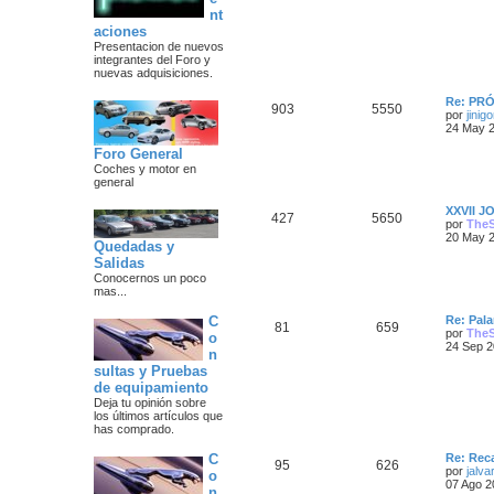
m
n
o
nt
s
m
aciones
a
s
e
Presentacion de nuevos
n
integrantes del Foro y
s
s
a
nuevas adquisiciones.
a
j
j
Ú
Re: PR
e
T
M
903
5550
l
por
jinigo
e
t
24 May 2
e
e
i
Foro General
s
m
m
n
o
Coches y motor en
m
general
a
s
e
n
Ú
XXVII 
T
M
427
5650
s
s
a
l
por
The
a
t
20 May 2
e
e
Quedadas y
j
i
j
e
Salidas
m
m
n
o
Conocernos un poco
e
m
mas...
a
s
e
s
n
Ú
C
Re: Pala
T
M
81
659
s
s
a
l
por
The
o
a
t
24 Sep 2
n
e
e
j
i
j
e
sultas y Pruebas
m
m
n
o
de equipamiento
e
m
Deja tu opinión sobre
a
s
e
los últimos artículos que
s
n
has comprado.
s
s
a
a
Ú
C
Re: Rec
T
M
95
626
j
j
l
por
jalva
o
e
t
07 Ago 2
n
e
e