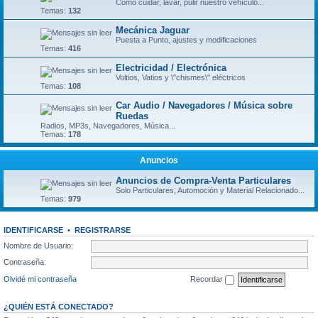
Como cuidar, lavar, pulir nuestro vehículo...
Temas:
132
Mecánica Jaguar
Puesta a Punto, ajustes y modificaciones
Temas:
416
Electricidad / Electrónica
Voltios, Vatios y \"chismes\" eléctricos
Temas:
108
Car Audio / Navegadores / Música sobre
Ruedas
Radios, MP3s, Navegadores, Música...
Temas:
178
Anuncios
Anuncios de Compra-Venta Particulares
Solo Particulares, Automoción y Material Relacionado...
Temas:
979
IDENTIFICARSE
•
REGISTRARSE
Nombre de Usuario:
Contraseña:
Olvidé mi contraseña
Recordar
¿QUIÉN ESTÁ CONECTADO?