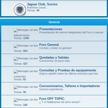
Jaguar Club, Socios
Nuestras cosas...
Temas:
49
General
Presentaciones
Presentacion de nuevos integrantes del Foro y nuevas
adquisiciones.
Temas:
1590
Foro General
Coches y motor en general
Temas:
903
Quedadas y Salidas
Conocernos un poco mas...
Temas:
427
Consultas y Pruebas de equipamiento
Deja tu opinión sobre los últimos artículos que has
comprado.
Temas:
81
Concesionarios, Talleres e Importadores
Vuestra experiencia...
Temas:
95
Foro OFF TOPIC.
¿ Y si habláramos de otros temas?
Temas:
183