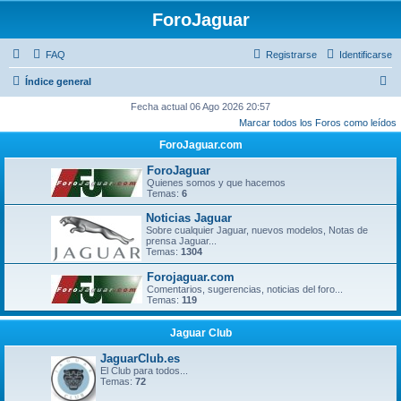
ForoJaguar
FAQ
Registrarse
Identificarse
B
Índice general
u
Fecha actual 06 Ago 2026 20:57
Marcar todos los Foros como leídos
s
ForoJaguar.com
c
a
ForoJaguar
Quienes somos y que hacemos
r
Temas:
6
Noticias Jaguar
Sobre cualquier Jaguar, nuevos modelos, Notas de
prensa Jaguar...
Temas:
1304
Forojaguar.com
Comentarios, sugerencias, noticias del foro...
Temas:
119
Jaguar Club
JaguarClub.es
El Club para todos...
Temas:
72