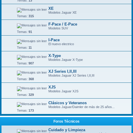
Temas:
13
XE
Modelos Jaguar XE
Temas:
315
F-Pace / E-Pace
Modelos SUV
Temas:
91
I-Pace
El nuevo electrico
Temas:
11
X-Type
Modelos Jaguar X-Type
Temas:
907
XJ Series I,II,III
Modelos Jaguar XJ Series I,II,III
Temas:
368
XJS
Modelos Jaguar XJS
Temas:
329
Clásicos y Veteranos
Modelos Jaguar/Daimler de más de 25 años...
Temas:
173
Foros Técnicos
Cuidado y Limpieza