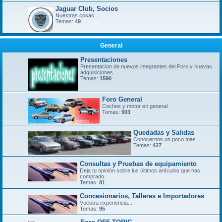
Jaguar Club, Socios
Nuestras cosas...
Temas:
49
General
Presentaciones
Presentacion de nuevos integrantes del Foro y nuevas
adquisiciones.
Temas:
1590
Foro General
Coches y motor en general
Temas:
903
Quedadas y Salidas
Conocernos un poco mas...
Temas:
427
Consultas y Pruebas de equipamiento
Deja tu opinión sobre los últimos artículos que has
comprado.
Temas:
81
Concesionarios, Talleres e Importadores
Vuestra experiencia...
Temas:
95