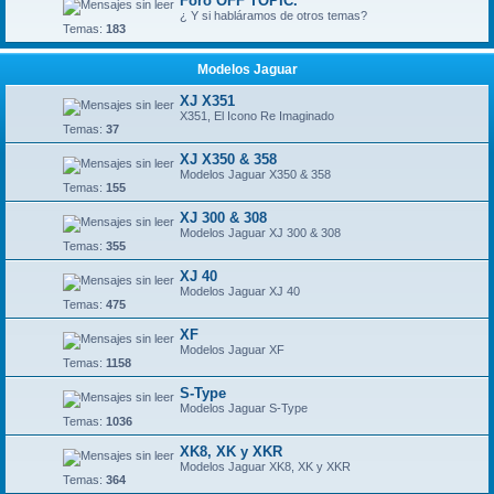
Foro OFF TOPIC.
¿ Y si habláramos de otros temas?
Temas:
183
Modelos Jaguar
XJ X351
X351, El Icono Re Imaginado
Temas:
37
XJ X350 & 358
Modelos Jaguar X350 & 358
Temas:
155
XJ 300 & 308
Modelos Jaguar XJ 300 & 308
Temas:
355
XJ 40
Modelos Jaguar XJ 40
Temas:
475
XF
Modelos Jaguar XF
Temas:
1158
S-Type
Modelos Jaguar S-Type
Temas:
1036
XK8, XK y XKR
Modelos Jaguar XK8, XK y XKR
Temas:
364