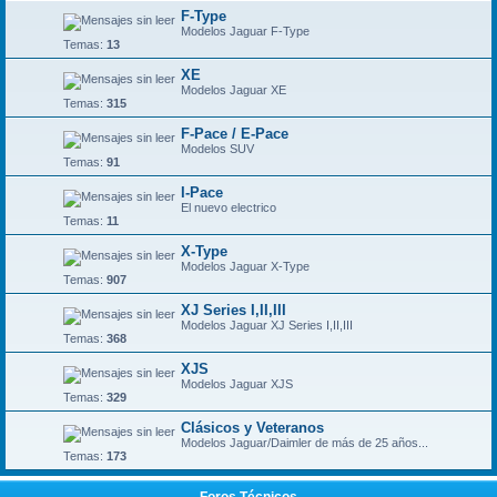
F-Type
Modelos Jaguar F-Type
Temas:
13
XE
Modelos Jaguar XE
Temas:
315
F-Pace / E-Pace
Modelos SUV
Temas:
91
I-Pace
El nuevo electrico
Temas:
11
X-Type
Modelos Jaguar X-Type
Temas:
907
XJ Series I,II,III
Modelos Jaguar XJ Series I,II,III
Temas:
368
XJS
Modelos Jaguar XJS
Temas:
329
Clásicos y Veteranos
Modelos Jaguar/Daimler de más de 25 años...
Temas:
173