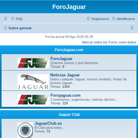
ForoJaguar
FAQ
Registrarse
Identificarse
B
Índice general
u
Fecha actual 09 Ago 2026 05:38
Marcar todos los Foros como leídos
s
ForoJaguar.com
c
a
ForoJaguar
Quienes somos y que hacemos
r
Temas:
6
Noticias Jaguar
Sobre cualquier Jaguar, nuevos modelos, Notas de
prensa Jaguar...
Temas:
1304
Forojaguar.com
Comentarios, sugerencias, noticias del foro...
Temas:
119
Jaguar Club
JaguarClub.es
El Club para todos...
Temas:
72