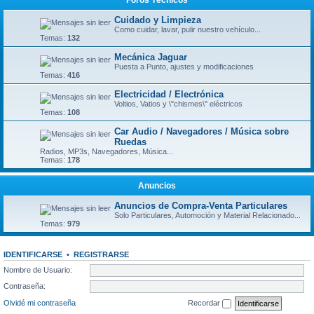
Foros Técnicos
Cuidado y Limpieza
Como cuidar, lavar, pulir nuestro vehículo...
Temas:
132
Mecánica Jaguar
Puesta a Punto, ajustes y modificaciones
Temas:
416
Electricidad / Electrónica
Voltios, Vatios y \"chismes\" eléctricos
Temas:
108
Car Audio / Navegadores / Música sobre
Ruedas
Radios, MP3s, Navegadores, Música...
Temas:
178
Anuncios
Anuncios de Compra-Venta Particulares
Solo Particulares, Automoción y Material Relacionado...
Temas:
979
IDENTIFICARSE
•
REGISTRARSE
Nombre de Usuario:
Contraseña:
Olvidé mi contraseña
Recordar