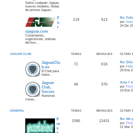
m
Sobre cualquier Jaguar,
a
s
e
nuevos modelos, Notas
s
n
de prensa Jaguar...
s
s
a
a
Ú
F
Re: Fel
T
M
119
613
j
j
l
por
Juanj
o
e
t
24 Dic 2
r
e
e
i
e
ojaguar.com
m
m
n
o
Comentarios,
s
m
sugerencias, noticias
a
s
e
del foro...
n
s
s
a
a
JAGUAR CLUB
TEMAS
MENSAJES
ÚLTIMO 
j
j
e
Ú
JaguarClu
Re: Dón
T
M
72
618
e
l
por
Feli
b.es
t
29 Ene 2
El Club para
e
e
i
s
todos...
m
m
n
o
Ú
Jaguar
Acta 7 e
m
T
M
49
570
l
por
The
Club,
a
s
e
t
n
10 Ene 2
Socios
e
e
i
s
s
a
Nuestras
m
a
cosas...
m
n
o
j
j
m
e
a
s
e
e
n
GENERAL
TEMAS
MENSAJES
ÚLTIMO 
s
s
a
s
a
Ú
P
Re: Me 
T
M
1590
12431
j
l
j
por
The
re
e
t
21 Mar 2
s
e
e
i
e
e
m