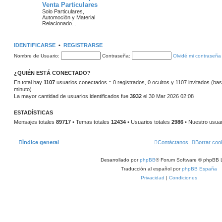
Venta Particulares
m
m
n
o
Solo Particulares,
m
Automoción y Material
a
s
e
Relacionado...
n
s
s
a
a
IDENTIFICARSE
•
REGISTRARSE
j
j
e
Nombre de Usuario:
Contraseña:
Olvidé mi contraseña
e
¿QUIÉN ESTÁ CONECTADO?
s
En total hay
1107
usuarios conectados :: 0 registrados, 0 ocultos y 1107 invitados (bas
minuto)
La mayor cantidad de usuarios identificados fue
3932
el 30 Mar 2026 02:08
ESTADÍSTICAS
Mensajes totales
89717
• Temas totales
12434
• Usuarios totales
2986
• Nuestro usua
Índice general
Contáctanos
Borrar coo
Desarrollado por
phpBB
® Forum Software © phpBB L
Traducción al español por
phpBB España
Privacidad
|
Condiciones