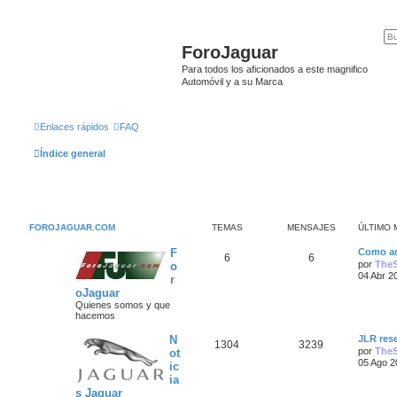
ForoJaguar
Para todos los aficionados a este magnifico
Automóvil y a su Marca
Enlaces rápidos
FAQ
Índice general
FOROJAGUAR.COM
TEMAS
MENSAJES
ÚLTIMO 
Ú
F
Como ad
T
M
6
6
l
por
The
o
t
04 Abr 2
r
e
e
i
oJaguar
m
m
n
o
Quienes somos y que
m
hacemos
a
s
e
n
Ú
N
JLR rese
T
M
1304
3239
s
s
a
l
por
The
ot
a
t
05 Ago 2
ic
e
e
j
i
j
ia
e
m
m
n
o
s Jaguar
e