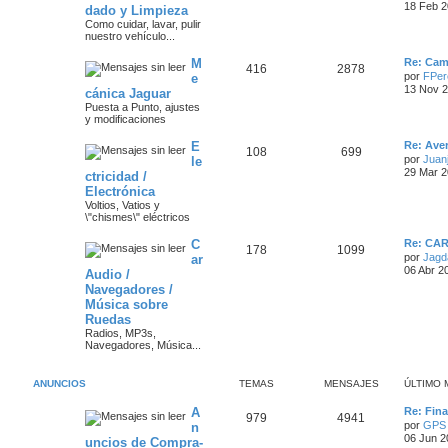
t
18 Feb 2
dado y Limpieza
e
e
i
e
Como cuidar, lavar, pulir
m
nuestro vehículo...
m
n
o
s
m
Ú
M
a
s
e
Re: Camb
T
M
416
2878
l
n
por
FPer
e
t
s
s
a
13 Nov 2
cánica Jaguar
e
e
i
a
Puesta a Punto, ajustes
m
j
j
y modificaciones
m
n
o
e
m
e
Ú
E
a
s
e
Re: Aver
T
M
108
699
l
n
por
Juanj
le
s
t
s
s
a
29 Mar 2
ctricidad /
e
e
i
a
Electrónica
m
j
j
m
n
o
Voltios, Vatios y
e
m
\"chismes\" eléctricos
e
a
s
e
n
Ú
C
Re: CA
T
M
178
1099
s
s
s
a
l
por
Jagd
ar
a
t
06 Abr 2
Audio /
e
e
j
i
j
Navegadores /
e
m
m
n
o
Música sobre
e
m
Ruedas
a
s
e
s
Radios, MP3s,
n
Navegadores, Música...
s
s
a
a
j
j
ANUNCIOS
TEMAS
MENSAJES
ÚLTIMO 
e
e
Ú
A
Re: Fin
T
M
979
4941
l
por
GPS
n
s
t
06 Jun 2
uncios de Compra-
e
e
i