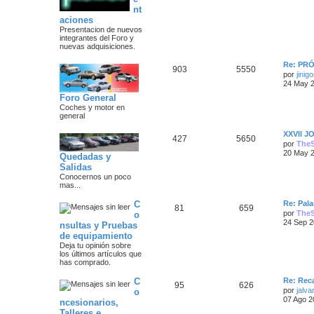
m
n
o
nt
s
m
aciones
a
s
e
Presentacion de nuevos
n
integrantes del Foro y
s
s
a
nuevas adquisiciones.
a
j
j
Ú
Re: PR
e
T
M
903
5550
l
por
jinigo
e
t
24 May 2
e
e
i
Foro General
s
m
m
n
o
Coches y motor en
m
general
a
s
e
n
Ú
XXVII 
T
M
427
5650
s
s
a
l
por
The
a
t
20 May 2
e
e
Quedadas y
j
i
j
e
Salidas
m
m
n
o
Conocernos un poco
e
m
mas...
a
s
e
s
n
Ú
C
Re: Pala
T
M
81
659
s
s
a
l
por
The
o
a
t
24 Sep 2
nsultas y Pruebas
e
e
j
i
j
e
de equipamiento
m
m
n
o
Deja tu opinión sobre
e
m
los últimos artículos que
a
s
e
has comprado.
s
n
s
s
a
Ú
C
Re: Rec
T
M
95
626
a
l
por
jalva
o
j
t
j
07 Ago 2
ncesionarios,
e
e
e
i
Talleres e
m