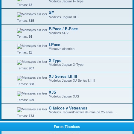
Modelos Jaguar F-Type
Temas:
13
XE
Modelos Jaguar XE
Temas:
315
F-Pace / E-Pace
Modelos SUV
Temas:
91
I-Pace
El nuevo electrico
Temas:
11
X-Type
Modelos Jaguar X-Type
Temas:
907
XJ Series I,II,III
Modelos Jaguar XJ Series I,II,III
Temas:
368
XJS
Modelos Jaguar XJS
Temas:
329
Clásicos y Veteranos
Modelos Jaguar/Daimler de más de 25 años...
Temas:
173
Foros Técnicos