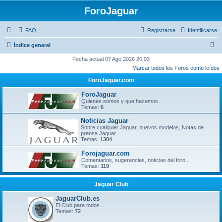
ForoJaguar
FAQ
Registrarse
Identificarse
B
Índice general
u
Fecha actual 07 Ago 2026 20:03
Marcar todos los Foros como leídos
s
ForoJaguar.com
c
a
ForoJaguar
Quienes somos y que hacemos
r
Temas:
6
Noticias Jaguar
Sobre cualquier Jaguar, nuevos modelos, Notas de
prensa Jaguar...
Temas:
1304
Forojaguar.com
Comentarios, sugerencias, noticias del foro...
Temas:
119
Jaguar Club
JaguarClub.es
El Club para todos...
Temas:
72