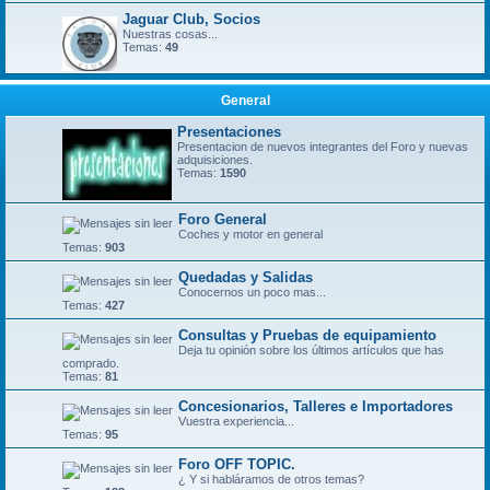
Jaguar Club, Socios
Nuestras cosas...
Temas:
49
General
Presentaciones
Presentacion de nuevos integrantes del Foro y nuevas
adquisiciones.
Temas:
1590
Foro General
Coches y motor en general
Temas:
903
Quedadas y Salidas
Conocernos un poco mas...
Temas:
427
Consultas y Pruebas de equipamiento
Deja tu opinión sobre los últimos artículos que has
comprado.
Temas:
81
Concesionarios, Talleres e Importadores
Vuestra experiencia...
Temas:
95
Foro OFF TOPIC.
¿ Y si habláramos de otros temas?