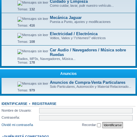
Cuidado y Limpieza
Como cuidar, lavar, pulir nuestro vehículo...
Temas:
132
Mecánica Jaguar
Puesta a Punto, ajustes y modificaciones
Temas:
416
Electricidad / Electrónica
Voltios, Vatios y \"chismes\" eléctricos
Temas:
108
Car Audio / Navegadores / Música sobre
Ruedas
Radios, MP3s, Navegadores, Música...
Temas:
178
Anuncios
Anuncios de Compra-Venta Particulares
Solo Particulares, Automoción y Material Relacionado...
Temas:
979
IDENTIFICARSE
•
REGISTRARSE
Nombre de Usuario:
Contraseña:
Olvidé mi contraseña
Recordar
¿QUIÉN ESTÁ CONECTADO?