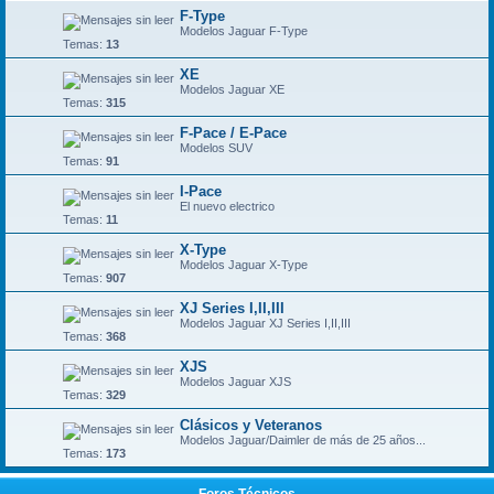
F-Type
Modelos Jaguar F-Type
Temas:
13
XE
Modelos Jaguar XE
Temas:
315
F-Pace / E-Pace
Modelos SUV
Temas:
91
I-Pace
El nuevo electrico
Temas:
11
X-Type
Modelos Jaguar X-Type
Temas:
907
XJ Series I,II,III
Modelos Jaguar XJ Series I,II,III
Temas:
368
XJS
Modelos Jaguar XJS
Temas:
329
Clásicos y Veteranos
Modelos Jaguar/Daimler de más de 25 años...
Temas:
173