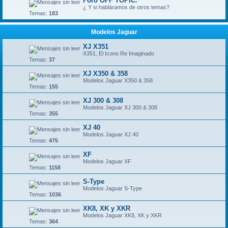
Foro OFF TOPIC.
¿ Y si habláramos de otros temas?
Temas:
183
Modelos Jaguar
XJ X351
X351, El Icono Re Imaginado
Temas:
37
XJ X350 & 358
Modelos Jaguar X350 & 358
Temas:
155
XJ 300 & 308
Modelos Jaguar XJ 300 & 308
Temas:
355
XJ 40
Modelos Jaguar XJ 40
Temas:
475
XF
Modelos Jaguar XF
Temas:
1158
S-Type
Modelos Jaguar S-Type
Temas:
1036
XK8, XK y XKR
Modelos Jaguar XK8, XK y XKR
Temas:
364