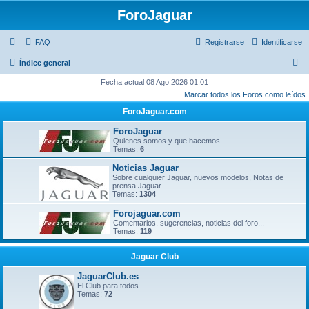
ForoJaguar
FAQ
Registrarse
Identificarse
B
Índice general
u
Fecha actual 08 Ago 2026 01:01
Marcar todos los Foros como leídos
s
ForoJaguar.com
c
a
ForoJaguar
Quienes somos y que hacemos
r
Temas:
6
Noticias Jaguar
Sobre cualquier Jaguar, nuevos modelos, Notas de
prensa Jaguar...
Temas:
1304
Forojaguar.com
Comentarios, sugerencias, noticias del foro...
Temas:
119
Jaguar Club
JaguarClub.es
El Club para todos...
Temas:
72