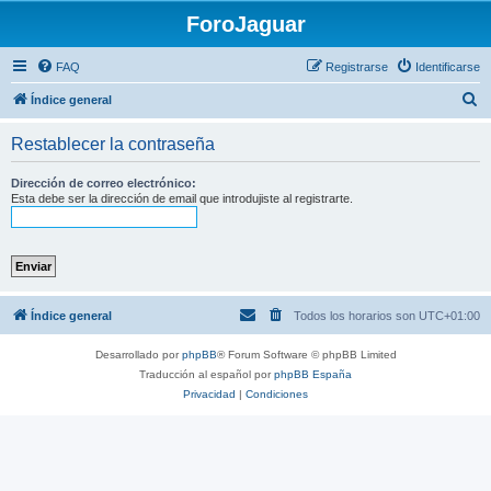
ForoJaguar
FAQ
Registrarse
Identificarse
B
Índice general
u
Restablecer la contraseña
s
c
Dirección de correo electrónico:
Esta debe ser la dirección de email que introdujiste al registrarte.
a
r
Índice general
Todos los horarios son
UTC+01:00
Desarrollado por
phpBB
® Forum Software © phpBB Limited
Traducción al español por
phpBB España
Privacidad
|
Condiciones