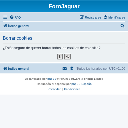
ForoJaguar
FAQ
Registrarse
Identificarse
B
Índice general
u
Borrar cookies
s
c
¿Estás seguro de querer borrar todas las cookies de este sitio?
a
r
Índice general
Todos los horarios son
UTC+01:00
Desarrollado por
phpBB
® Forum Software © phpBB Limited
Traducción al español por
phpBB España
Privacidad
|
Condiciones