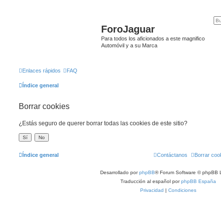
ForoJaguar
Para todos los aficionados a este magnifico
Automóvil y a su Marca
Enlaces rápidos
FAQ
Índice general
Borrar cookies
¿Estás seguro de querer borrar todas las cookies de este sitio?
Índice general
Contáctanos
Borrar coo
Desarrollado por
phpBB
® Forum Software © phpBB L
Traducción al español por
phpBB España
Privacidad
|
Condiciones