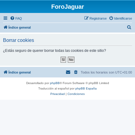
ForoJaguar
FAQ
Registrarse
Identificarse
B
Índice general
u
Borrar cookies
s
c
¿Estás seguro de querer borrar todas las cookies de este sitio?
a
r
Índice general
Todos los horarios son
UTC+01:00
Desarrollado por
phpBB
® Forum Software © phpBB Limited
Traducción al español por
phpBB España
Privacidad
|
Condiciones