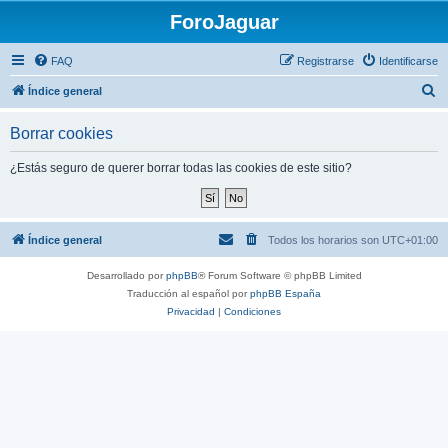
ForoJaguar
FAQ
Registrarse
Identificarse
B
Índice general
u
Borrar cookies
s
c
¿Estás seguro de querer borrar todas las cookies de este sitio?
a
r
Índice general
Todos los horarios son
UTC+01:00
Desarrollado por
phpBB
® Forum Software © phpBB Limited
Traducción al español por
phpBB España
Privacidad
|
Condiciones