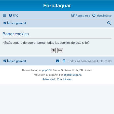
ForoJaguar
FAQ
Registrarse
Identificarse
B
Índice general
u
Borrar cookies
s
c
¿Estás seguro de querer borrar todas las cookies de este sitio?
a
r
Índice general
Todos los horarios son
UTC+01:00
Desarrollado por
phpBB
® Forum Software © phpBB Limited
Traducción al español por
phpBB España
Privacidad
|
Condiciones