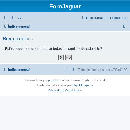
ForoJaguar
FAQ
Registrarse
Identificarse
B
Índice general
u
Borrar cookies
s
c
¿Estás seguro de querer borrar todas las cookies de este sitio?
a
r
Índice general
Todos los horarios son
UTC+01:00
Desarrollado por
phpBB
® Forum Software © phpBB Limited
Traducción al español por
phpBB España
Privacidad
|
Condiciones