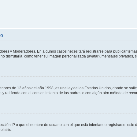
ro
adores y Moderadores. En algunos casos necesitará registrarse para publicar temas
no disfrutaría, como tener su imagen personalizada (avatar), mensajes privados, s
res de 13 años del año 1998, es una ley de los Estados Unidos, donde se solicita 
to y ratificado con el consentimiento de los padres o con algún otro método de rec
ección IP o que el nombre de usuario con el que está intentando registrarse, esté 
l sitio.