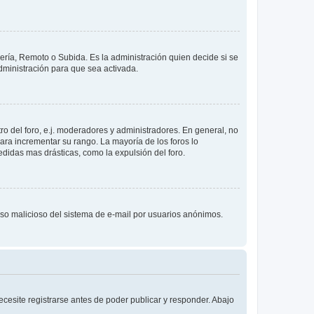
lería, Remoto o Subida. Es la administración quien decide si se
ministración para que sea activada.
o del foro, e.j. moderadores y administradores. En general, no
ara incrementar su rango. La mayoría de los foros lo
didas mas drásticas, como la expulsión del foro.
l uso malicioso del sistema de e-mail por usuarios anónimos.
cesite registrarse antes de poder publicar y responder. Abajo