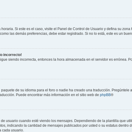
horaria. Si este es el caso, visite el Panel de Control de Usuario y defina su zona
 como las demás preferencias, debe estar registrado. Si no lo está, este es un bu
do incorrecto!
 sigue siendo incorrecta, entonces la hora almacenada en el servidor es errónea. P
 paquete de su idioma para el foro o nadie ha creado una traducción. Pregúntele a
 traducción. Puede encontrar más información en el sitio web de
phpBB
®
suario cuando esté viendo los mensajes. Dependiendo de la plantilla que utilice
ntos, indicando la cantidad de mensajes publicados por usted o su estatus dentro
a cada usuario.