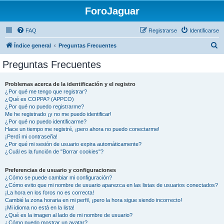
ForoJaguar
FAQ
Registrarse
Identificarse
B
Índice general
Preguntas Frecuentes
u
Preguntas Frecuentes
s
c
Problemas acerca de la identificación y el registro
¿Por qué me tengo que registrar?
a
¿Qué es COPPA? (APPCO)
r
¿Por qué no puedo registrarme?
Me he registrado ¡y no me puedo identificar!
¿Por qué no puedo identificarme?
Hace un tiempo me registré, ¡pero ahora no puedo conectarme!
¡Perdí mi contraseña!
¿Por qué mi sesión de usuario expira automáticamente?
¿Cuál es la función de "Borrar cookies"?
Preferencias de usuario y configuraciones
¿Cómo se puede cambiar mi configuración?
¿Cómo evito que mi nombre de usuario aparezca en las listas de usuarios conectados?
¡La hora en los foros no es correcta!
Cambié la zona horaria en mi perfil, ¡pero la hora sigue siendo incorrecto!
¡Mi idioma no está en la lista!
¿Qué es la imagen al lado de mi nombre de usuario?
¿Cómo puedo mostrar un avatar?