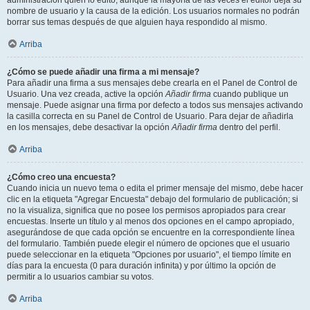
administración quién lo editó, aunque la mayoría de las veces el editor deja su
nombre de usuario y la causa de la edición. Los usuarios normales no podrán
borrar sus temas después de que alguien haya respondido al mismo.
Arriba
¿Cómo se puede añadir una firma a mi mensaje?
Para añadir una firma a sus mensajes debe crearla en el Panel de Control de
Usuario. Una vez creada, active la opción
Añadir firma
cuando publique un
mensaje. Puede asignar una firma por defecto a todos sus mensajes activando
la casilla correcta en su Panel de Control de Usuario. Para dejar de añadirla
en los mensajes, debe desactivar la opción
Añadir firma
dentro del perfil.
Arriba
¿Cómo creo una encuesta?
Cuando inicia un nuevo tema o edita el primer mensaje del mismo, debe hacer
clic en la etiqueta "Agregar Encuesta" debajo del formulario de publicación; si
no la visualiza, significa que no posee los permisos apropiados para crear
encuestas. Inserte un título y al menos dos opciones en el campo apropiado,
asegurándose de que cada opción se encuentre en la correspondiente línea
del formulario. También puede elegir el número de opciones que el usuario
puede seleccionar en la etiqueta "Opciones por usuario", el tiempo límite en
días para la encuesta (0 para duración infinita) y por último la opción de
permitir a lo usuarios cambiar su votos.
Arriba