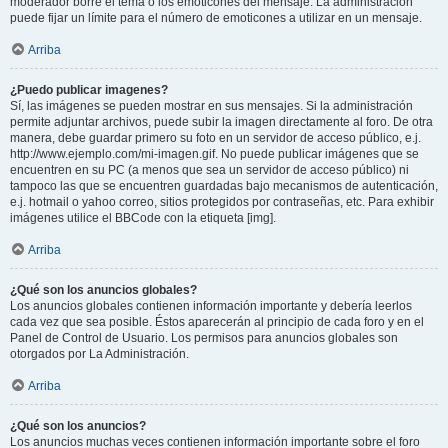
moderador borre el tema o los emoticones del mensaje. La administración
puede fijar un límite para el número de emoticones a utilizar en un mensaje.
Arriba
¿Puedo publicar imagenes?
Sí, las imágenes se pueden mostrar en sus mensajes. Si la administración
permite adjuntar archivos, puede subir la imagen directamente al foro. De otra
manera, debe guardar primero su foto en un servidor de acceso público, e.j.
http://www.ejemplo.com/mi-imagen.gif. No puede publicar imágenes que se
encuentren en su PC (a menos que sea un servidor de acceso público) ni
tampoco las que se encuentren guardadas bajo mecanismos de autenticación,
e.j. hotmail o yahoo correo, sitios protegidos por contraseñas, etc. Para exhibir
imágenes utilice el BBCode con la etiqueta [img].
Arriba
¿Qué son los anuncios globales?
Los anuncios globales contienen información importante y debería leerlos
cada vez que sea posible. Éstos aparecerán al principio de cada foro y en el
Panel de Control de Usuario. Los permisos para anuncios globales son
otorgados por La Administración.
Arriba
¿Qué son los anuncios?
Los anuncios muchas veces contienen información importante sobre el foro