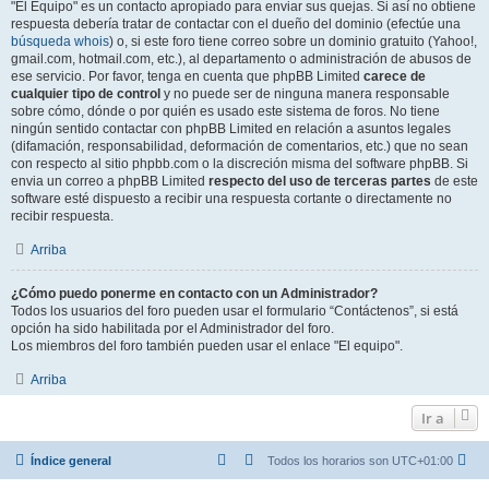
"El Equipo" es un contacto apropiado para enviar sus quejas. Si así no obtiene
respuesta debería tratar de contactar con el dueño del dominio (efectúe una
búsqueda whois
) o, si este foro tiene correo sobre un dominio gratuito (Yahoo!,
gmail.com, hotmail.com, etc.), al departamento o administración de abusos de
ese servicio. Por favor, tenga en cuenta que phpBB Limited
carece de
cualquier tipo de control
y no puede ser de ninguna manera responsable
sobre cómo, dónde o por quién es usado este sistema de foros. No tiene
ningún sentido contactar con phpBB Limited en relación a asuntos legales
(difamación, responsabilidad, deformación de comentarios, etc.) que no sean
con respecto al sitio phpbb.com o la discreción misma del software phpBB. Si
envia un correo a phpBB Limited
respecto del uso de terceras partes
de este
software esté dispuesto a recibir una respuesta cortante o directamente no
recibir respuesta.
Arriba
¿Cómo puedo ponerme en contacto con un Administrador?
Todos los usuarios del foro pueden usar el formulario “Contáctenos”, si está
opción ha sido habilitada por el Administrador del foro.
Los miembros del foro también pueden usar el enlace "El equipo".
Arriba
Ir a
Índice general
Todos los horarios son
UTC+01:00