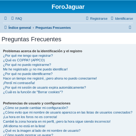
ForoJaguar
FAQ
Registrarse
Identificarse
B
Índice general
Preguntas Frecuentes
u
Preguntas Frecuentes
s
c
Problemas acerca de la identificación y el registro
¿Por qué me tengo que registrar?
a
¿Qué es COPPA? (APPCO)
r
¿Por qué no puedo registrarme?
Me he registrado ¡y no me puedo identificar!
¿Por qué no puedo identificarme?
Hace un tiempo me registré, ¡pero ahora no puedo conectarme!
¡Perdí mi contraseña!
¿Por qué mi sesión de usuario expira automáticamente?
¿Cuál es la función de "Borrar cookies"?
Preferencias de usuario y configuraciones
¿Cómo se puede cambiar mi configuración?
¿Cómo evito que mi nombre de usuario aparezca en las listas de usuarios conectados?
¡La hora en los foros no es correcta!
Cambié la zona horaria en mi perfil, ¡pero la hora sigue siendo incorrecto!
¡Mi idioma no está en la lista!
¿Qué es la imagen al lado de mi nombre de usuario?
¿Cómo puedo mostrar un avatar?