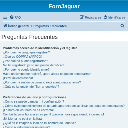
ForoJaguar
FAQ
Registrarse
Identificarse
B
Índice general
Preguntas Frecuentes
u
Preguntas Frecuentes
s
c
Problemas acerca de la identificación y el registro
¿Por qué me tengo que registrar?
a
¿Qué es COPPA? (APPCO)
r
¿Por qué no puedo registrarme?
Me he registrado ¡y no me puedo identificar!
¿Por qué no puedo identificarme?
Hace un tiempo me registré, ¡pero ahora no puedo conectarme!
¡Perdí mi contraseña!
¿Por qué mi sesión de usuario expira automáticamente?
¿Cuál es la función de "Borrar cookies"?
Preferencias de usuario y configuraciones
¿Cómo se puede cambiar mi configuración?
¿Cómo evito que mi nombre de usuario aparezca en las listas de usuarios conectados?
¡La hora en los foros no es correcta!
Cambié la zona horaria en mi perfil, ¡pero la hora sigue siendo incorrecto!
¡Mi idioma no está en la lista!
¿Qué es la imagen al lado de mi nombre de usuario?
¿Cómo puedo mostrar un avatar?