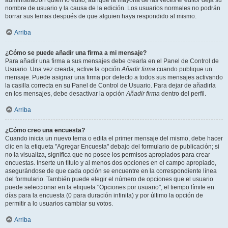
administración quién lo editó, aunque la mayoría de las veces el editor deja su
nombre de usuario y la causa de la edición. Los usuarios normales no podrán
borrar sus temas después de que alguien haya respondido al mismo.
Arriba
¿Cómo se puede añadir una firma a mi mensaje?
Para añadir una firma a sus mensajes debe crearla en el Panel de Control de
Usuario. Una vez creada, active la opción
Añadir firma
cuando publique un
mensaje. Puede asignar una firma por defecto a todos sus mensajes activando
la casilla correcta en su Panel de Control de Usuario. Para dejar de añadirla
en los mensajes, debe desactivar la opción
Añadir firma
dentro del perfil.
Arriba
¿Cómo creo una encuesta?
Cuando inicia un nuevo tema o edita el primer mensaje del mismo, debe hacer
clic en la etiqueta "Agregar Encuesta" debajo del formulario de publicación; si
no la visualiza, significa que no posee los permisos apropiados para crear
encuestas. Inserte un título y al menos dos opciones en el campo apropiado,
asegurándose de que cada opción se encuentre en la correspondiente línea
del formulario. También puede elegir el número de opciones que el usuario
puede seleccionar en la etiqueta "Opciones por usuario", el tiempo límite en
días para la encuesta (0 para duración infinita) y por último la opción de
permitir a lo usuarios cambiar su votos.
Arriba