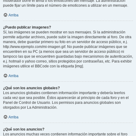
moderador borre el tema o los emoticones del mensaje. La administración
puede fijar un límite para el número de emoticones a utilizar en un mensaje.
Arriba
¿Puedo publicar imagenes?
Sí, las imágenes se pueden mostrar en sus mensajes. Si la administración
permite adjuntar archivos, puede subir la imagen directamente al foro. De otra
manera, debe guardar primero su foto en un servidor de acceso público, e.j.
http://www.ejemplo.com/mi-imagen.gif. No puede publicar imágenes que se
encuentren en su PC (a menos que sea un servidor de acceso público) ni
tampoco las que se encuentren guardadas bajo mecanismos de autenticación,
e.j. hotmail o yahoo correo, sitios protegidos por contraseñas, etc. Para exhibir
imágenes utilice el BBCode con la etiqueta [img].
Arriba
¿Qué son los anuncios globales?
Los anuncios globales contienen información importante y debería leerlos
cada vez que sea posible. Éstos aparecerán al principio de cada foro y en el
Panel de Control de Usuario. Los permisos para anuncios globales son
otorgados por La Administración.
Arriba
¿Qué son los anuncios?
Los anuncios muchas veces contienen información importante sobre el foro