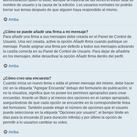
administración quién lo editó, aunque la mayoría de las veces el editor deja su
nombre de usuario y la causa de la edición. Los usuarios normales no podrán
borrar sus temas después de que alguien haya respondido al mismo.
Arriba
¿Cómo se puede añadir una firma a mi mensaje?
Para añadir una firma a sus mensajes debe crearla en el Panel de Control de
Usuario. Una vez creada, active la opción
Añadir firma
cuando publique un
mensaje. Puede asignar una firma por defecto a todos sus mensajes activando
la casilla correcta en su Panel de Control de Usuario. Para dejar de añadirla
en los mensajes, debe desactivar la opción
Añadir firma
dentro del perfil.
Arriba
¿Cómo creo una encuesta?
Cuando inicia un nuevo tema o edita el primer mensaje del mismo, debe hacer
clic en la etiqueta "Agregar Encuesta" debajo del formulario de publicación; si
no la visualiza, significa que no posee los permisos apropiados para crear
encuestas. Inserte un título y al menos dos opciones en el campo apropiado,
asegurándose de que cada opción se encuentre en la correspondiente línea
del formulario. También puede elegir el número de opciones que el usuario
puede seleccionar en la etiqueta "Opciones por usuario", el tiempo límite en
días para la encuesta (0 para duración infinita) y por último la opción de
permitir a lo usuarios cambiar su votos.
Arriba