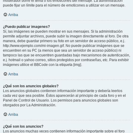
moderador borre el tema o los emoticones del mensaje. La administración
puede fijar un límite para el número de emoticones a utilizar en un mensaje.
Arriba
¿Puedo publicar imagenes?
Sí, las imágenes se pueden mostrar en sus mensajes. Si la administración
permite adjuntar archivos, puede subir la imagen directamente al foro. De otra
manera, debe guardar primero su foto en un servidor de acceso público, e.j.
http://www.ejemplo.com/mi-imagen.gif. No puede publicar imágenes que se
encuentren en su PC (a menos que sea un servidor de acceso público) ni
tampoco las que se encuentren guardadas bajo mecanismos de autenticación,
e.j. hotmail o yahoo correo, sitios protegidos por contraseñas, etc. Para exhibir
imágenes utilice el BBCode con la etiqueta [img].
Arriba
¿Qué son los anuncios globales?
Los anuncios globales contienen información importante y debería leerlos
cada vez que sea posible. Éstos aparecerán al principio de cada foro y en el
Panel de Control de Usuario. Los permisos para anuncios globales son
otorgados por La Administración.
Arriba
¿Qué son los anuncios?
Los anuncios muchas veces contienen información importante sobre el foro