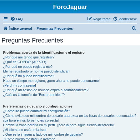
ForoJaguar
FAQ
Registrarse
Identificarse
B
Índice general
Preguntas Frecuentes
u
Preguntas Frecuentes
s
c
Problemas acerca de la identificación y el registro
¿Por qué me tengo que registrar?
a
¿Qué es COPPA? (APPCO)
r
¿Por qué no puedo registrarme?
Me he registrado ¡y no me puedo identificar!
¿Por qué no puedo identificarme?
Hace un tiempo me registré, ¡pero ahora no puedo conectarme!
¡Perdí mi contraseña!
¿Por qué mi sesión de usuario expira automáticamente?
¿Cuál es la función de "Borrar cookies"?
Preferencias de usuario y configuraciones
¿Cómo se puede cambiar mi configuración?
¿Cómo evito que mi nombre de usuario aparezca en las listas de usuarios conectados?
¡La hora en los foros no es correcta!
Cambié la zona horaria en mi perfil, ¡pero la hora sigue siendo incorrecto!
¡Mi idioma no está en la lista!
¿Qué es la imagen al lado de mi nombre de usuario?
¿Cómo puedo mostrar un avatar?