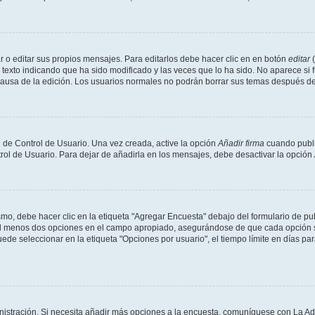
 o editar sus propios mensajes. Para editarlos debe hacer clic en en botón
editar
(
texto indicando que ha sido modificado y las veces que lo ha sido. No aparece si 
a causa de la edición. Los usuarios normales no podrán borrar sus temas después 
 de Control de Usuario. Una vez creada, active la opción
Añadir firma
cuando publi
trol de Usuario. Para dejar de añadirla en los mensajes, debe desactivar la opción
o, debe hacer clic en la etiqueta "Agregar Encuesta" debajo del formulario de publi
 al menos dos opciones en el campo apropiado, asegurándose de que cada opción se
 seleccionar en la etiqueta "Opciones por usuario", el tiempo límite en días para 
inistración. Si necesita añadir más opciones a la encuesta, comuníquese con La Ad