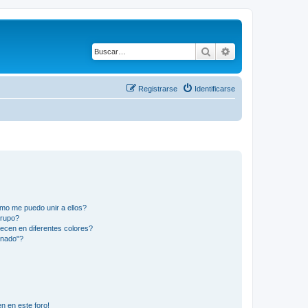
Buscar
Búsqueda avanza
Registrarse
Identificarse
mo me puedo unir a ellos?
Grupo?
ecen en diferentes colores?
inado"?
n en este foro!