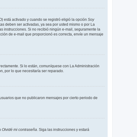
O) está activado y cuando se registró eligió la opción
Soy
tas deben ser activadas, ya sea por usted mismo o por La
 las instrucciones. Si no recibió ningún e-mail, seguramente la
rección de e-mail que proporcionó es correcta, envíe un mensaje
rrectamente. Si lo están, comuníquese con La Administración
n, por lo que necesitaría ser reparado.
usuarios que no publicaron mensajes por cierto periodo de
en
Olvidé mi contraseña
. Siga las instrucciones y estará