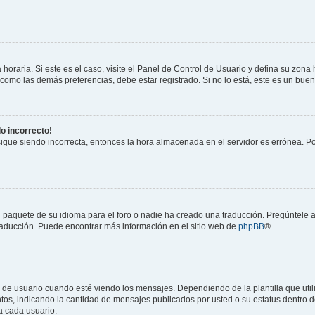
horaria. Si este es el caso, visite el Panel de Control de Usuario y defina su zona
 como las demás preferencias, debe estar registrado. Si no lo está, este es un bu
do incorrecto!
 sigue siendo incorrecta, entonces la hora almacenada en el servidor es errónea. P
 paquete de su idioma para el foro o nadie ha creado una traducción. Pregúntele a
 traducción. Puede encontrar más información en el sitio web de
phpBB
®
suario cuando esté viendo los mensajes. Dependiendo de la plantilla que utilice
ntos, indicando la cantidad de mensajes publicados por usted o su estatus dentro
a cada usuario.