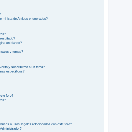
?
e mi lista de Amigos e Ignorados?
ros?
resultado?
ina en blanco?
nsajes y temas?
vorito y suscribirme a un tema?
emas específicos?
ste foro?
tos?
busos o usos ilegales relacionados con este foro?
Administrador?