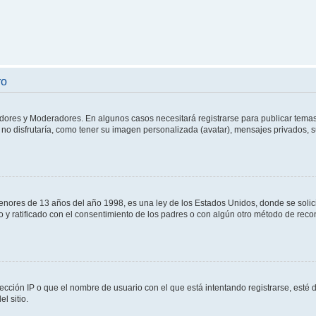
ro
adores y Moderadores. En algunos casos necesitará registrarse para publicar temas
no disfrutaría, como tener su imagen personalizada (avatar), mensajes privados, s
res de 13 años del año 1998, es una ley de los Estados Unidos, donde se solicita 
to y ratificado con el consentimiento de los padres o con algún otro método de rec
ección IP o que el nombre de usuario con el que está intentando registrarse, esté 
l sitio.