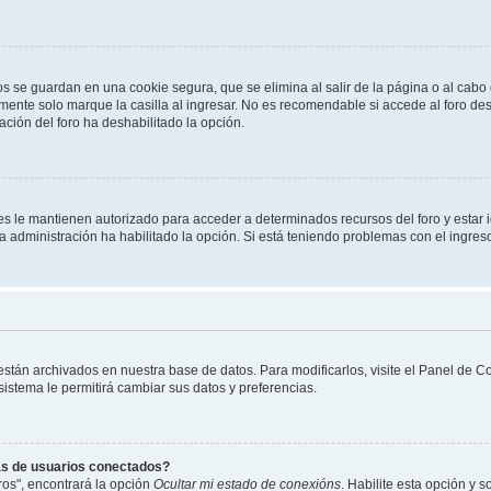
os se guardan en una cookie segura, que se elimina al salir de la página o al cab
ente solo marque la casilla al ingresar. No es recomendable si accede al foro des
tración del foro ha deshabilitado la opción.
les le mantienen autorizado para acceder a determinados recursos del foro y estar
 la administración ha habilitado la opción. Si está teniendo problemas con el ingres
 están archivados en nuestra base de datos. Para modificarlos, visite el Panel de 
 sistema le permitirá cambiar sus datos y preferencias.
as de usuarios conectados?
os", encontrará la opción
Ocultar mi estado de conexións
. Habilite esta opción y 