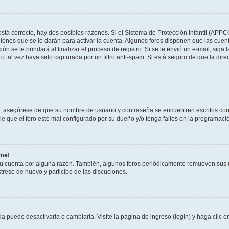
stá correcto, hay dos posibles razones. Si el Sistema de Protección Infantil (APPC
iones que se le darán para activar la cuenta. Algunos foros disponen que las cuen
ón se le brindará al finalizar el proceso de registro. Si se le envió un e-mail, siga
o tal vez haya sido capturada por un filtro anti-spam. Si está seguro de que la di
o, asegúrese de que su nombre de usuario y contraseña se encuentren escritos co
 que el foro esté mal configurado por su dueño y/o tenga fallos en la programació
rme!
su cuenta por alguna razón. También, algunos foros periódicamente remueven sus 
strese de nuevo y participe de las discuciones.
 puede desactivarla o cambiarla. Visite la página de ingreso (login) y haga clic 