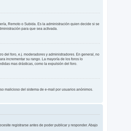
lería, Remoto o Subida. Es la administración quien decide si se
ministración para que sea activada.
o del foro, e.j. moderadores y administradores. En general, no
ara incrementar su rango. La mayoría de los foros lo
didas mas drásticas, como la expulsión del foro.
l uso malicioso del sistema de e-mail por usuarios anónimos.
cesite registrarse antes de poder publicar y responder. Abajo