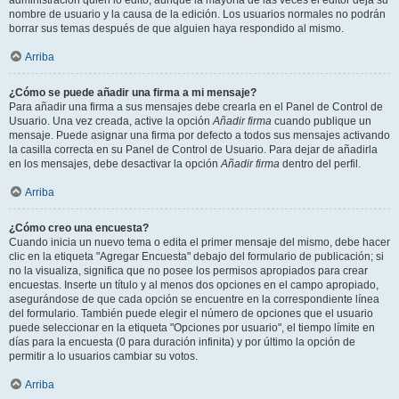
administración quién lo editó, aunque la mayoría de las veces el editor deja su
nombre de usuario y la causa de la edición. Los usuarios normales no podrán
borrar sus temas después de que alguien haya respondido al mismo.
Arriba
¿Cómo se puede añadir una firma a mi mensaje?
Para añadir una firma a sus mensajes debe crearla en el Panel de Control de
Usuario. Una vez creada, active la opción
Añadir firma
cuando publique un
mensaje. Puede asignar una firma por defecto a todos sus mensajes activando
la casilla correcta en su Panel de Control de Usuario. Para dejar de añadirla
en los mensajes, debe desactivar la opción
Añadir firma
dentro del perfil.
Arriba
¿Cómo creo una encuesta?
Cuando inicia un nuevo tema o edita el primer mensaje del mismo, debe hacer
clic en la etiqueta "Agregar Encuesta" debajo del formulario de publicación; si
no la visualiza, significa que no posee los permisos apropiados para crear
encuestas. Inserte un título y al menos dos opciones en el campo apropiado,
asegurándose de que cada opción se encuentre en la correspondiente línea
del formulario. También puede elegir el número de opciones que el usuario
puede seleccionar en la etiqueta "Opciones por usuario", el tiempo límite en
días para la encuesta (0 para duración infinita) y por último la opción de
permitir a lo usuarios cambiar su votos.
Arriba