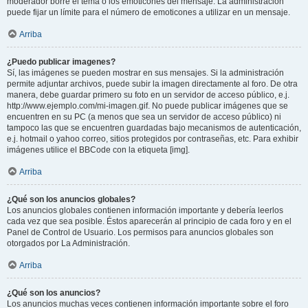
moderador borre el tema o los emoticones del mensaje. La administración
puede fijar un límite para el número de emoticones a utilizar en un mensaje.
Arriba
¿Puedo publicar imagenes?
Sí, las imágenes se pueden mostrar en sus mensajes. Si la administración
permite adjuntar archivos, puede subir la imagen directamente al foro. De otra
manera, debe guardar primero su foto en un servidor de acceso público, e.j.
http://www.ejemplo.com/mi-imagen.gif. No puede publicar imágenes que se
encuentren en su PC (a menos que sea un servidor de acceso público) ni
tampoco las que se encuentren guardadas bajo mecanismos de autenticación,
e.j. hotmail o yahoo correo, sitios protegidos por contraseñas, etc. Para exhibir
imágenes utilice el BBCode con la etiqueta [img].
Arriba
¿Qué son los anuncios globales?
Los anuncios globales contienen información importante y debería leerlos
cada vez que sea posible. Éstos aparecerán al principio de cada foro y en el
Panel de Control de Usuario. Los permisos para anuncios globales son
otorgados por La Administración.
Arriba
¿Qué son los anuncios?
Los anuncios muchas veces contienen información importante sobre el foro