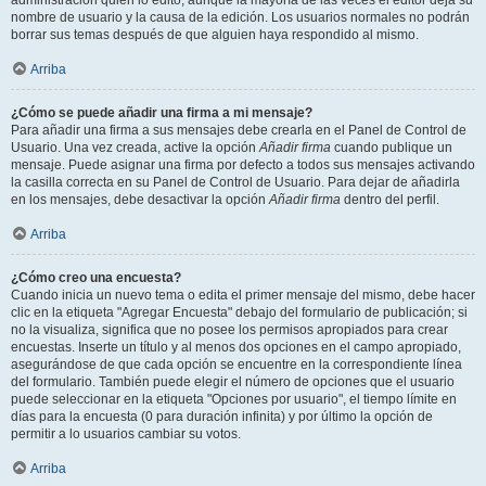
administración quién lo editó, aunque la mayoría de las veces el editor deja su
nombre de usuario y la causa de la edición. Los usuarios normales no podrán
borrar sus temas después de que alguien haya respondido al mismo.
Arriba
¿Cómo se puede añadir una firma a mi mensaje?
Para añadir una firma a sus mensajes debe crearla en el Panel de Control de
Usuario. Una vez creada, active la opción
Añadir firma
cuando publique un
mensaje. Puede asignar una firma por defecto a todos sus mensajes activando
la casilla correcta en su Panel de Control de Usuario. Para dejar de añadirla
en los mensajes, debe desactivar la opción
Añadir firma
dentro del perfil.
Arriba
¿Cómo creo una encuesta?
Cuando inicia un nuevo tema o edita el primer mensaje del mismo, debe hacer
clic en la etiqueta "Agregar Encuesta" debajo del formulario de publicación; si
no la visualiza, significa que no posee los permisos apropiados para crear
encuestas. Inserte un título y al menos dos opciones en el campo apropiado,
asegurándose de que cada opción se encuentre en la correspondiente línea
del formulario. También puede elegir el número de opciones que el usuario
puede seleccionar en la etiqueta "Opciones por usuario", el tiempo límite en
días para la encuesta (0 para duración infinita) y por último la opción de
permitir a lo usuarios cambiar su votos.
Arriba