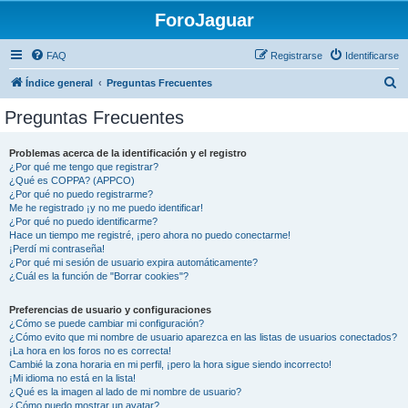
ForoJaguar
FAQ
Registrarse
Identificarse
B
Índice general
Preguntas Frecuentes
u
Preguntas Frecuentes
s
c
Problemas acerca de la identificación y el registro
¿Por qué me tengo que registrar?
a
¿Qué es COPPA? (APPCO)
r
¿Por qué no puedo registrarme?
Me he registrado ¡y no me puedo identificar!
¿Por qué no puedo identificarme?
Hace un tiempo me registré, ¡pero ahora no puedo conectarme!
¡Perdí mi contraseña!
¿Por qué mi sesión de usuario expira automáticamente?
¿Cuál es la función de "Borrar cookies"?
Preferencias de usuario y configuraciones
¿Cómo se puede cambiar mi configuración?
¿Cómo evito que mi nombre de usuario aparezca en las listas de usuarios conectados?
¡La hora en los foros no es correcta!
Cambié la zona horaria en mi perfil, ¡pero la hora sigue siendo incorrecto!
¡Mi idioma no está en la lista!
¿Qué es la imagen al lado de mi nombre de usuario?
¿Cómo puedo mostrar un avatar?