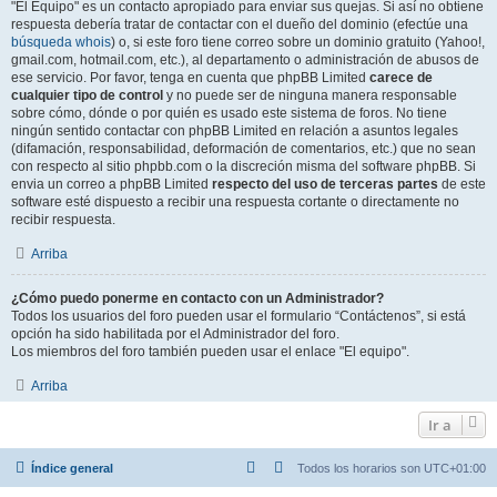
"El Equipo" es un contacto apropiado para enviar sus quejas. Si así no obtiene
respuesta debería tratar de contactar con el dueño del dominio (efectúe una
búsqueda whois
) o, si este foro tiene correo sobre un dominio gratuito (Yahoo!,
gmail.com, hotmail.com, etc.), al departamento o administración de abusos de
ese servicio. Por favor, tenga en cuenta que phpBB Limited
carece de
cualquier tipo de control
y no puede ser de ninguna manera responsable
sobre cómo, dónde o por quién es usado este sistema de foros. No tiene
ningún sentido contactar con phpBB Limited en relación a asuntos legales
(difamación, responsabilidad, deformación de comentarios, etc.) que no sean
con respecto al sitio phpbb.com o la discreción misma del software phpBB. Si
envia un correo a phpBB Limited
respecto del uso de terceras partes
de este
software esté dispuesto a recibir una respuesta cortante o directamente no
recibir respuesta.
Arriba
¿Cómo puedo ponerme en contacto con un Administrador?
Todos los usuarios del foro pueden usar el formulario “Contáctenos”, si está
opción ha sido habilitada por el Administrador del foro.
Los miembros del foro también pueden usar el enlace "El equipo".
Arriba
Ir a
Índice general
Todos los horarios son
UTC+01:00