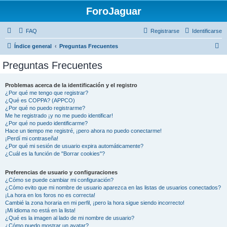
ForoJaguar
FAQ
Registrarse
Identificarse
B
Índice general
Preguntas Frecuentes
u
Preguntas Frecuentes
s
c
Problemas acerca de la identificación y el registro
¿Por qué me tengo que registrar?
a
¿Qué es COPPA? (APPCO)
r
¿Por qué no puedo registrarme?
Me he registrado ¡y no me puedo identificar!
¿Por qué no puedo identificarme?
Hace un tiempo me registré, ¡pero ahora no puedo conectarme!
¡Perdí mi contraseña!
¿Por qué mi sesión de usuario expira automáticamente?
¿Cuál es la función de "Borrar cookies"?
Preferencias de usuario y configuraciones
¿Cómo se puede cambiar mi configuración?
¿Cómo evito que mi nombre de usuario aparezca en las listas de usuarios conectados?
¡La hora en los foros no es correcta!
Cambié la zona horaria en mi perfil, ¡pero la hora sigue siendo incorrecto!
¡Mi idioma no está en la lista!
¿Qué es la imagen al lado de mi nombre de usuario?
¿Cómo puedo mostrar un avatar?