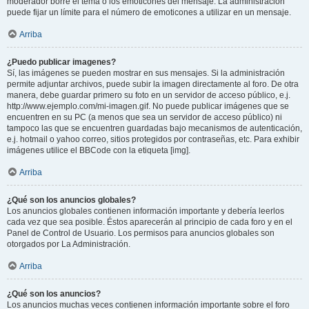
moderador borre el tema o los emoticones del mensaje. La administración
puede fijar un límite para el número de emoticones a utilizar en un mensaje.
Arriba
¿Puedo publicar imagenes?
Sí, las imágenes se pueden mostrar en sus mensajes. Si la administración
permite adjuntar archivos, puede subir la imagen directamente al foro. De otra
manera, debe guardar primero su foto en un servidor de acceso público, e.j.
http://www.ejemplo.com/mi-imagen.gif. No puede publicar imágenes que se
encuentren en su PC (a menos que sea un servidor de acceso público) ni
tampoco las que se encuentren guardadas bajo mecanismos de autenticación,
e.j. hotmail o yahoo correo, sitios protegidos por contraseñas, etc. Para exhibir
imágenes utilice el BBCode con la etiqueta [img].
Arriba
¿Qué son los anuncios globales?
Los anuncios globales contienen información importante y debería leerlos
cada vez que sea posible. Éstos aparecerán al principio de cada foro y en el
Panel de Control de Usuario. Los permisos para anuncios globales son
otorgados por La Administración.
Arriba
¿Qué son los anuncios?
Los anuncios muchas veces contienen información importante sobre el foro