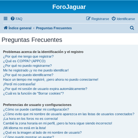
ForoJaguar
FAQ
Registrarse
Identificarse
B
Índice general
Preguntas Frecuentes
u
Preguntas Frecuentes
s
c
Problemas acerca de la identificación y el registro
¿Por qué me tengo que registrar?
a
¿Qué es COPPA? (APPCO)
r
¿Por qué no puedo registrarme?
Me he registrado ¡y no me puedo identificar!
¿Por qué no puedo identificarme?
Hace un tiempo me registré, ¡pero ahora no puedo conectarme!
¡Perdí mi contraseña!
¿Por qué mi sesión de usuario expira automáticamente?
¿Cuál es la función de "Borrar cookies"?
Preferencias de usuario y configuraciones
¿Cómo se puede cambiar mi configuración?
¿Cómo evito que mi nombre de usuario aparezca en las listas de usuarios conectados?
¡La hora en los foros no es correcta!
Cambié la zona horaria en mi perfil, ¡pero la hora sigue siendo incorrecto!
¡Mi idioma no está en la lista!
¿Qué es la imagen al lado de mi nombre de usuario?
¿Cómo puedo mostrar un avatar?