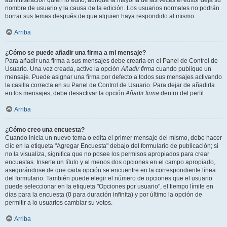
administración quién lo editó, aunque la mayoría de las veces el editor deja su
nombre de usuario y la causa de la edición. Los usuarios normales no podrán
borrar sus temas después de que alguien haya respondido al mismo.
Arriba
¿Cómo se puede añadir una firma a mi mensaje?
Para añadir una firma a sus mensajes debe crearla en el Panel de Control de
Usuario. Una vez creada, active la opción
Añadir firma
cuando publique un
mensaje. Puede asignar una firma por defecto a todos sus mensajes activando
la casilla correcta en su Panel de Control de Usuario. Para dejar de añadirla
en los mensajes, debe desactivar la opción
Añadir firma
dentro del perfil.
Arriba
¿Cómo creo una encuesta?
Cuando inicia un nuevo tema o edita el primer mensaje del mismo, debe hacer
clic en la etiqueta "Agregar Encuesta" debajo del formulario de publicación; si
no la visualiza, significa que no posee los permisos apropiados para crear
encuestas. Inserte un título y al menos dos opciones en el campo apropiado,
asegurándose de que cada opción se encuentre en la correspondiente línea
del formulario. También puede elegir el número de opciones que el usuario
puede seleccionar en la etiqueta "Opciones por usuario", el tiempo límite en
días para la encuesta (0 para duración infinita) y por último la opción de
permitir a lo usuarios cambiar su votos.
Arriba