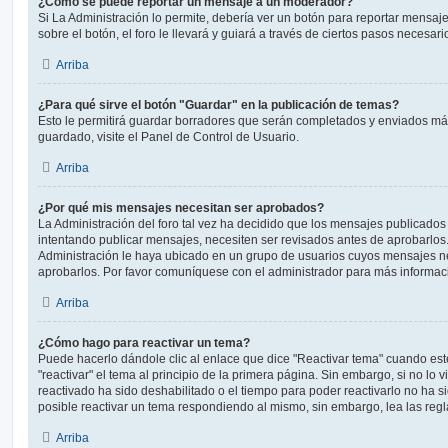
¿Cómo se puede reportar un mensaje a un moderador?
Si La Administración lo permite, debería ver un botón para reportar mensaj
sobre el botón, el foro le llevará y guiará a través de ciertos pasos necesar
Arriba
¿Para qué sirve el botón "Guardar" en la publicación de temas?
Esto le permitirá guardar borradores que serán completados y enviados más
guardado, visite el Panel de Control de Usuario.
Arriba
¿Por qué mis mensajes necesitan ser aprobados?
La Administración del foro tal vez ha decidido que los mensajes publicados 
intentando publicar mensajes, necesiten ser revisados antes de aprobarlos
Administración le haya ubicado en un grupo de usuarios cuyos mensajes ne
aprobarlos. Por favor comuníquese con el administrador para más informaci
Arriba
¿Cómo hago para reactivar un tema?
Puede hacerlo dándole clic al enlace que dice "Reactivar tema" cuando es
"reactivar" el tema al principio de la primera página. Sin embargo, si no lo 
reactivado ha sido deshabilitado o el tiempo para poder reactivarlo no ha 
posible reactivar un tema respondiendo al mismo, sin embargo, lea las regla
Arriba