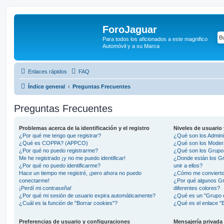
ForoJaguar
Para todos los aficionados a este magnifico
Automóvil y a su Marca
Enlaces rápidos
FAQ
Índice general
Preguntas Frecuentes
Preguntas Frecuentes
Problemas acerca de la identificación y el registro
Niveles de usuario
¿Por qué me tengo que registrar?
¿Qué son los Admini
¿Qué es COPPA? (APPCO)
¿Qué son los Moder
¿Por qué no puedo registrarme?
¿Qué son los Grupo
Me he registrado ¡y no me puedo identificar!
¿Donde están los G
¿Por qué no puedo identificarme?
unir a ellos?
Hace un tiempo me registré, ¡pero ahora no puedo
¿Cómo me convierto
conectarme!
¿Por qué algunos G
¡Perdí mi contraseña!
diferentes colores?
¿Por qué mi sesión de usuario expira automáticamente?
¿Qué es un "Grupo 
¿Cuál es la función de "Borrar cookies"?
¿Qué es el enlace "E
Preferencias de usuario y configuraciones
Mensajería privada