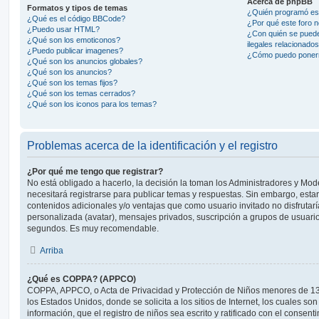
Acerca de phpBB
Formatos y tipos de temas
¿Quién programó est
¿Qué es el código BBCode?
¿Por qué este foro n
¿Puedo usar HTML?
¿Con quién se puede
¿Qué son los emoticonos?
ilegales relacionado
¿Puedo publicar imagenes?
¿Cómo puedo ponerm
¿Qué son los anuncios globales?
¿Qué son los anuncios?
¿Qué son los temas fijos?
¿Qué son los temas cerrados?
¿Qué son los iconos para los temas?
Problemas acerca de la identificación y el registro
¿Por qué me tengo que registrar?
No está obligado a hacerlo, la decisión la toman los Administradores y Mo
necesitará registrarse para publicar temas y respuestas. Sin embargo, estar
contenidos adicionales y/o ventajas que como usuario invitado no disfrutar
personalizada (avatar), mensajes privados, suscripción a grupos de usuario
segundos. Es muy recomendable.
Arriba
¿Qué es COPPA? (APPCO)
COPPA, APPCO, o Acta de Privacidad y Protección de Niños menores de 13
los Estados Unidos, donde se solicita a los sitios de Internet, los cuales so
información, que el registro de niños sea escrito y ratificado con el consen