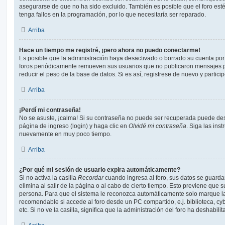
asegurarse de que no ha sido excluido. También es posible que el foro est
tenga fallos en la programación, por lo que necesitaría ser reparado.
Arriba
Hace un tiempo me registré, ¡pero ahora no puedo conectarme!
Es posible que la administración haya desactivado o borrado su cuenta po
foros periódicamente remueven sus usuarios que no publicaron mensajes p
reducir el peso de la base de datos. Si es así, registrese de nuevo y partici
Arriba
¡Perdí mi contraseña!
No se asuste, ¡calma! Si su contraseña no puede ser recuperada puede desac
página de ingreso (login) y haga clic en
Olvidé mi contraseña
. Siga las ins
nuevamente en muy poco tiempo.
Arriba
¿Por qué mi sesión de usuario expira automáticamente?
Si no activa la casilla
Recordar
cuando ingresa al foro, sus datos se guard
elimina al salir de la página o al cabo de cierto tiempo. Esto previene que
persona. Para que el sistema le reconozca automáticamente solo marque la 
recomendable si accede al foro desde un PC compartido, e.j. biblioteca, cy
etc. Si no ve la casilla, significa que la administración del foro ha deshabili