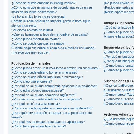
¿Cómo se puede cambiar mi configuración?
¡No puedo enviar un
¿Cómo evito que mi nombre de usuario aparezca en las
¡Recibo mensajes pr
listas de usuarios conectados?
¡Recibí spam o corre
¡La hora en los foros no es correcta!
Cambié la zona horaria en mi perfil, ¡pero la hora sigue
Amigos e Ignorado
siendo incorrecto!
¿Qué es la lista de 
¡Mi idioma no está en la lista!
¿Cómo se puede añadi
¿Qué es la imagen al lado de mi nombre de usuario?
Amigos e Ignorados
¿Cómo puedo mostrar un avatar?
¿Cómo se puede cambiar mi rango?
Búsqueda en los f
Cuando hago clic sobre el enlace de e-mail de un usuario,
¿Cómo se puede busc
¡me pide que me registre!
¿Por qué mi búsqued
¿Por qué mi búsqued
Publicación de mensajes
¿Cómo busco usuar
¿Cómo puedo crear un nuevo tema o enviar una respuesta?
¿Como se puede enc
¿Cómo se puede editar o borrar un mensaje?
¿Cómo se puede añadir una firma a mi mensaje?
Suscripciones y Fa
¿Cómo creo una encuesta?
¿Cuál es la diferenc
¿Por qué no se puede añadir más opciones a la encuesta?
suscribirme a un te
¿Cómo edito o borro una encuesta?
¿Cómo marcar Favori
¿Por qué no se puede acceder a algún foro?
¿Cómo me suscribo a
¿Por qué no se puede añadir archivos adjuntos?
¿Cómo borro mis su
¿Por qué recibí una advertencia?
¿Cómo se puede reportar un mensaje a un moderador?
¿Para qué sirve el botón "Guardar" en la publicación de
Archivos Adjuntos
temas?
¿Qué archivos adjunt
¿Por qué mis mensajes necesitan ser aprobados?
¿Cómo encuentro tod
¿Cómo hago para reactivar un tema?