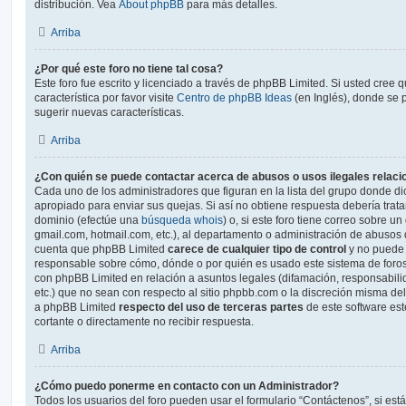
distribución. Vea
About phpBB
para más detalles.
Arriba
¿Por qué este foro no tiene tal cosa?
Este foro fue escrito y licenciado a través de phpBB Limited. Si usted cree
característica por favor visite
Centro de phpBB Ideas
(en Inglés), donde se 
sugerir nuevas características.
Arriba
¿Con quién se puede contactar acerca de abusos o usos ilegales relaci
Cada uno de los administradores que figuran en la lista del grupo donde di
apropiado para enviar sus quejas. Si así no obtiene respuesta debería trata
dominio (efectúe una
búsqueda whois
) o, si este foro tiene correo sobre u
gmail.com, hotmail.com, etc.), al departamento o administración de abusos d
cuenta que phpBB Limited
carece de cualquier tipo de control
y no puede
responsable sobre cómo, dónde o por quién es usado este sistema de foros
con phpBB Limited en relación a asuntos legales (difamación, responsabil
etc.) que no sean con respecto al sitio phpbb.com o la discreción misma de
a phpBB Limited
respecto del uso de terceras partes
de este software est
cortante o directamente no recibir respuesta.
Arriba
¿Cómo puedo ponerme en contacto con un Administrador?
Todos los usuarios del foro pueden usar el formulario “Contáctenos”, si está