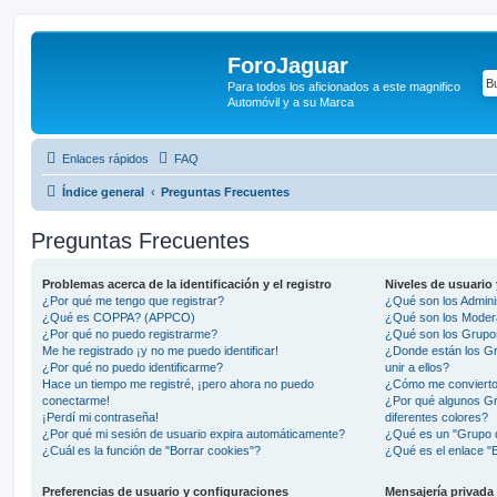
ForoJaguar
Para todos los aficionados a este magnifico
Automóvil y a su Marca
Enlaces rápidos
FAQ
Índice general
Preguntas Frecuentes
Preguntas Frecuentes
Problemas acerca de la identificación y el registro
Niveles de usuario
¿Por qué me tengo que registrar?
¿Qué son los Admini
¿Qué es COPPA? (APPCO)
¿Qué son los Moder
¿Por qué no puedo registrarme?
¿Qué son los Grupo
Me he registrado ¡y no me puedo identificar!
¿Donde están los G
¿Por qué no puedo identificarme?
unir a ellos?
Hace un tiempo me registré, ¡pero ahora no puedo
¿Cómo me convierto
conectarme!
¿Por qué algunos G
¡Perdí mi contraseña!
diferentes colores?
¿Por qué mi sesión de usuario expira automáticamente?
¿Qué es un "Grupo 
¿Cuál es la función de "Borrar cookies"?
¿Qué es el enlace "E
Preferencias de usuario y configuraciones
Mensajería privada