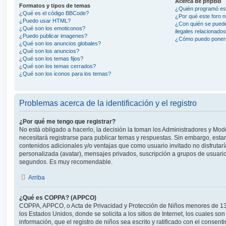
Acerca de phpBB
Formatos y tipos de temas
¿Quién programó est
¿Qué es el código BBCode?
¿Por qué este foro n
¿Puedo usar HTML?
¿Con quién se puede
¿Qué son los emoticonos?
ilegales relacionado
¿Puedo publicar imagenes?
¿Cómo puedo ponerm
¿Qué son los anuncios globales?
¿Qué son los anuncios?
¿Qué son los temas fijos?
¿Qué son los temas cerrados?
¿Qué son los iconos para los temas?
Problemas acerca de la identificación y el registro
¿Por qué me tengo que registrar?
No está obligado a hacerlo, la decisión la toman los Administradores y Mo
necesitará registrarse para publicar temas y respuestas. Sin embargo, estar
contenidos adicionales y/o ventajas que como usuario invitado no disfrutar
personalizada (avatar), mensajes privados, suscripción a grupos de usuario
segundos. Es muy recomendable.
Arriba
¿Qué es COPPA? (APPCO)
COPPA, APPCO, o Acta de Privacidad y Protección de Niños menores de 13
los Estados Unidos, donde se solicita a los sitios de Internet, los cuales so
información, que el registro de niños sea escrito y ratificado con el consen