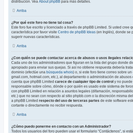
distribución. Vea
About phpBB
para más detalles.
Arriba
¿Por qué este foro no tiene tal cosa?
Este foro fue escrito y licenciado a través de phpBB Limited. Si usted cree
característica por favor visite
Centro de phpBB Ideas
(en Inglés), donde se 
sugerir nuevas características.
Arriba
¿Con quién se puede contactar acerca de abusos o usos ilegales relaci
Cada uno de los administradores que figuran en la lista del grupo donde di
apropiado para enviar sus quejas. Si así no obtiene respuesta debería trata
dominio (efectúe una
búsqueda whois
) o, si este foro tiene correo sobre u
gmail.com, hotmail.com, etc.), al departamento o administración de abusos d
cuenta que phpBB Limited
carece de cualquier tipo de control
y no puede
responsable sobre cómo, dónde o por quién es usado este sistema de foros
con phpBB Limited en relación a asuntos legales (difamación, responsabil
etc.) que no sean con respecto al sitio phpbb.com o la discreción misma de
a phpBB Limited
respecto del uso de terceras partes
de este software est
cortante o directamente no recibir respuesta.
Arriba
¿Cómo puedo ponerme en contacto con un Administrador?
Todos los usuarios del foro pueden usar el formulario “Contáctenos”, si está