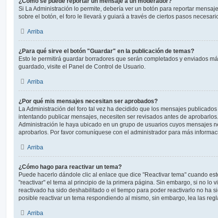
¿Cómo se puede reportar un mensaje a un moderador?
Si La Administración lo permite, debería ver un botón para reportar mensaj
sobre el botón, el foro le llevará y guiará a través de ciertos pasos necesar
Arriba
¿Para qué sirve el botón "Guardar" en la publicación de temas?
Esto le permitirá guardar borradores que serán completados y enviados más
guardado, visite el Panel de Control de Usuario.
Arriba
¿Por qué mis mensajes necesitan ser aprobados?
La Administración del foro tal vez ha decidido que los mensajes publicados 
intentando publicar mensajes, necesiten ser revisados antes de aprobarlos
Administración le haya ubicado en un grupo de usuarios cuyos mensajes ne
aprobarlos. Por favor comuníquese con el administrador para más informaci
Arriba
¿Cómo hago para reactivar un tema?
Puede hacerlo dándole clic al enlace que dice "Reactivar tema" cuando es
"reactivar" el tema al principio de la primera página. Sin embargo, si no lo 
reactivado ha sido deshabilitado o el tiempo para poder reactivarlo no ha 
posible reactivar un tema respondiendo al mismo, sin embargo, lea las regla
Arriba