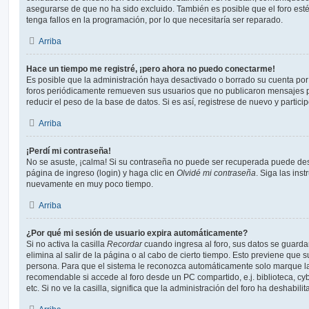
asegurarse de que no ha sido excluido. También es posible que el foro est
tenga fallos en la programación, por lo que necesitaría ser reparado.
Arriba
Hace un tiempo me registré, ¡pero ahora no puedo conectarme!
Es posible que la administración haya desactivado o borrado su cuenta po
foros periódicamente remueven sus usuarios que no publicaron mensajes p
reducir el peso de la base de datos. Si es así, registrese de nuevo y partici
Arriba
¡Perdí mi contraseña!
No se asuste, ¡calma! Si su contraseña no puede ser recuperada puede desac
página de ingreso (login) y haga clic en
Olvidé mi contraseña
. Siga las ins
nuevamente en muy poco tiempo.
Arriba
¿Por qué mi sesión de usuario expira automáticamente?
Si no activa la casilla
Recordar
cuando ingresa al foro, sus datos se guard
elimina al salir de la página o al cabo de cierto tiempo. Esto previene que
persona. Para que el sistema le reconozca automáticamente solo marque la 
recomendable si accede al foro desde un PC compartido, e.j. biblioteca, cy
etc. Si no ve la casilla, significa que la administración del foro ha deshabili