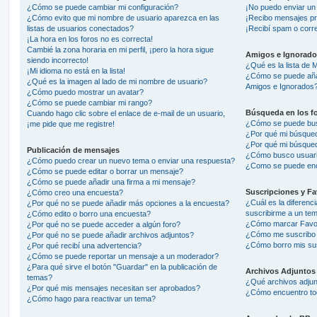
¿Cómo se puede cambiar mi configuración?
¡No puedo enviar un
¿Cómo evito que mi nombre de usuario aparezca en las
¡Recibo mensajes pr
listas de usuarios conectados?
¡Recibí spam o corre
¡La hora en los foros no es correcta!
Cambié la zona horaria en mi perfil, ¡pero la hora sigue
Amigos e Ignorado
siendo incorrecto!
¿Qué es la lista de 
¡Mi idioma no está en la lista!
¿Cómo se puede añadi
¿Qué es la imagen al lado de mi nombre de usuario?
Amigos e Ignorados
¿Cómo puedo mostrar un avatar?
¿Cómo se puede cambiar mi rango?
Búsqueda en los f
Cuando hago clic sobre el enlace de e-mail de un usuario,
¿Cómo se puede busc
¡me pide que me registre!
¿Por qué mi búsqued
¿Por qué mi búsqued
Publicación de mensajes
¿Cómo busco usuar
¿Cómo puedo crear un nuevo tema o enviar una respuesta?
¿Como se puede enc
¿Cómo se puede editar o borrar un mensaje?
¿Cómo se puede añadir una firma a mi mensaje?
Suscripciones y Fa
¿Cómo creo una encuesta?
¿Cuál es la diferenc
¿Por qué no se puede añadir más opciones a la encuesta?
suscribirme a un te
¿Cómo edito o borro una encuesta?
¿Cómo marcar Favori
¿Por qué no se puede acceder a algún foro?
¿Cómo me suscribo a
¿Por qué no se puede añadir archivos adjuntos?
¿Cómo borro mis su
¿Por qué recibí una advertencia?
¿Cómo se puede reportar un mensaje a un moderador?
¿Para qué sirve el botón "Guardar" en la publicación de
Archivos Adjuntos
temas?
¿Qué archivos adjunt
¿Por qué mis mensajes necesitan ser aprobados?
¿Cómo encuentro tod
¿Cómo hago para reactivar un tema?